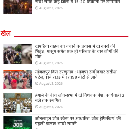
रांची समेत कई जिलों में 15-20 ठिकानों पर छापेमारी
August 3, 2026
खेल
दोपहिया वाहन को बचाने के प्रयास में दो कारों की
भिड़ंत, मासूम समेत एक ही परिवार के चार लोगों की
मौत
August 3, 2026
मांजलपुर विस उपचुनाव : भाजपा उम्मीदवार सतीश
पटेल, 11वें राउंड में 17,198 वोटों से आगे
August 3, 2026
हंगामे के बीच लोकसभा में दो विधेयक पेश, कार्यवाही 2
बजे तक स्थगित
August 3, 2026
ऑनलाइन जॉब स्कैम पर आधारित ‘जॉब ट्रैफिकिंग’ की
पहली झलक आयी सामने