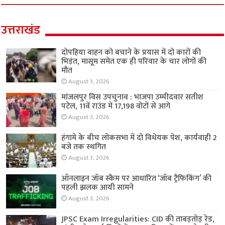
उत्तराखंड
दोपहिया वाहन को बचाने के प्रयास में दो कारों की
भिड़ंत, मासूम समेत एक ही परिवार के चार लोगों की
मौत
August 3, 2026
मांजलपुर विस उपचुनाव : भाजपा उम्मीदवार सतीश
पटेल, 11वें राउंड में 17,198 वोटों से आगे
August 3, 2026
हंगामे के बीच लोकसभा में दो विधेयक पेश, कार्यवाही 2
बजे तक स्थगित
August 3, 2026
ऑनलाइन जॉब स्कैम पर आधारित ‘जॉब ट्रैफिकिंग’ की
पहली झलक आयी सामने
August 3, 2026
JPSC Exam Irregularities: CID की ताबड़तोड़ रेड,