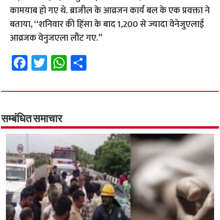
कामयाब हो गए थे. ब्राजील के आव्रजन कार्य बल के एक प्रवक्ता ने
बताया, ‘‘शनिवार की हिंसा के बाद 1,200 से ज्यादा वेनेजुएलाई
आव्रजक वेनुजएला लौट गए.”
Fa
T
W
S
ce
wi
h
h
b
tt
at
ar
o
er
sA
e
o
p
सम्बंधित समाचार
k
p