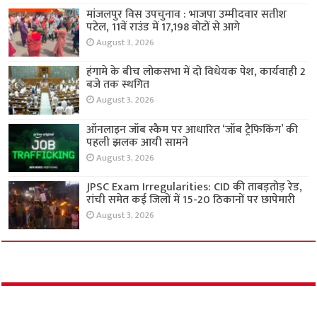
मांजलपुर विस उपचुनाव : भाजपा उम्मीदवार सतीश
पटेल, 11वें राउंड में 17,198 वोटों से आगे
August 3, 2026
हंगामे के बीच लोकसभा में दो विधेयक पेश, कार्यवाही 2
बजे तक स्थगित
August 3, 2026
ऑनलाइन जॉब स्कैम पर आधारित ‘जॉब ट्रैफिकिंग’ की
पहली झलक आयी सामने
August 3, 2026
JPSC Exam Irregularities: CID की ताबड़तोड़ रेड,
रांची समेत कई जिलों में 15-20 ठिकानों पर छापेमारी
August 3, 2026