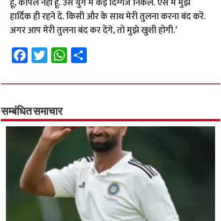
हूं, कपिल नहीं हूं. उस युग में कई दिग्गज निकले. ऐसे में मुझे
हार्दिक ही रहने दें. किसी और के साथ मेरी तुलना करना बंद करें.
अगर आप मेरी तुलना बंद कर देंगे, तो मुझे खुशी होगी.’
Fa
T
W
S
ce
wi
h
h
b
tt
at
ar
o
er
sA
e
o
p
सम्बंधित समाचार
k
p