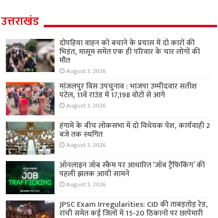
उत्तराखंड
दोपहिया वाहन को बचाने के प्रयास में दो कारों की
भिड़ंत, मासूम समेत एक ही परिवार के चार लोगों की
मौत
August 3, 2026
मांजलपुर विस उपचुनाव : भाजपा उम्मीदवार सतीश
पटेल, 11वें राउंड में 17,198 वोटों से आगे
August 3, 2026
हंगामे के बीच लोकसभा में दो विधेयक पेश, कार्यवाही 2
बजे तक स्थगित
August 3, 2026
ऑनलाइन जॉब स्कैम पर आधारित ‘जॉब ट्रैफिकिंग’ की
पहली झलक आयी सामने
August 3, 2026
JPSC Exam Irregularities: CID की ताबड़तोड़ रेड,
रांची समेत कई जिलों में 15-20 ठिकानों पर छापेमारी