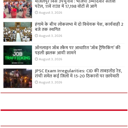
मांजलपुर विस उपचुनाव : भाजपा उम्मीदवार सतीश
पटेल, 11वें राउंड में 17,198 वोटों से आगे
August 3, 2026
हंगामे के बीच लोकसभा में दो विधेयक पेश, कार्यवाही 2
बजे तक स्थगित
August 3, 2026
ऑनलाइन जॉब स्कैम पर आधारित ‘जॉब ट्रैफिकिंग’ की
पहली झलक आयी सामने
August 3, 2026
JPSC Exam Irregularities: CID की ताबड़तोड़ रेड,
रांची समेत कई जिलों में 15-20 ठिकानों पर छापेमारी
August 3, 2026