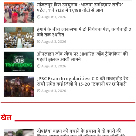
मांजलपुर विस उपचुनाव : भाजपा उम्मीदवार सतीश
पटेल, 11वें राउंड में 17,198 वोटों से आगे
August 3, 2026
हंगामे के बीच लोकसभा में दो विधेयक पेश, कार्यवाही 2
बजे तक स्थगित
August 3, 2026
ऑनलाइन जॉब स्कैम पर आधारित ‘जॉब ट्रैफिकिंग’ की
पहली झलक आयी सामने
August 3, 2026
JPSC Exam Irregularities: CID की ताबड़तोड़ रेड,
रांची समेत कई जिलों में 15-20 ठिकानों पर छापेमारी
August 3, 2026
खेल
दोपहिया वाहन को बचाने के प्रयास में दो कारों की