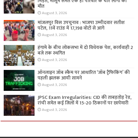
भिड़ंत, मासूम समेत एक ही परिवार के चार लोगों की
मौत
August 3, 2026
मांजलपुर विस उपचुनाव : भाजपा उम्मीदवार सतीश
पटेल, 11वें राउंड में 17,198 वोटों से आगे
August 3, 2026
हंगामे के बीच लोकसभा में दो विधेयक पेश, कार्यवाही 2
बजे तक स्थगित
August 3, 2026
ऑनलाइन जॉब स्कैम पर आधारित ‘जॉब ट्रैफिकिंग’ की
पहली झलक आयी सामने
August 3, 2026
JPSC Exam Irregularities: CID की ताबड़तोड़ रेड,
रांची समेत कई जिलों में 15-20 ठिकानों पर छापेमारी
August 3, 2026