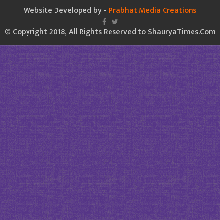
Website Developed by -
Prabhat Media Creations
© Copyright 2018, All Rights Reserved to ShauryaTimes.Com