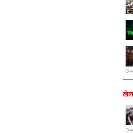
A
खे
A