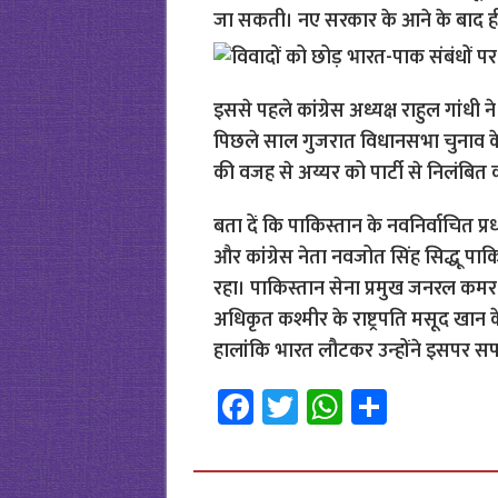
जा सकती। नए सरकार के आने के बाद ही
इससे पहले कांग्रेस अध्यक्ष राहुल गांधी 
पिछले साल गुजरात विधानसभा चुनाव के दौर
की वजह से अय्यर को पार्टी से निलंबित
बता दें कि पाकिस्तान के नवनिर्वाचित प्र
और कांग्रेस नेता नवजोत सिंह सिद्धू पा
रहा। पाकिस्तान सेना प्रमुख जनरल कमर
अधिकृत कश्मीर के राष्ट्रपति मसूद खान
हालांकि भारत लौटकर उन्‍होंने इसपर सफ
Fa
T
W
S
ce
wi
h
h
b
tt
at
ar