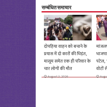
o
er
sA
e
o
p
सम्बंधित समाचार
k
p
दोपहिया वाहन को बचाने के
मांजलप
प्रयास में दो कारों की भिड़ंत,
भाजपा
मासूम समेत एक ही परिवार के
पटेल, 1
चार लोगों की मौत
वोटों 
August 3, 2026
Augu