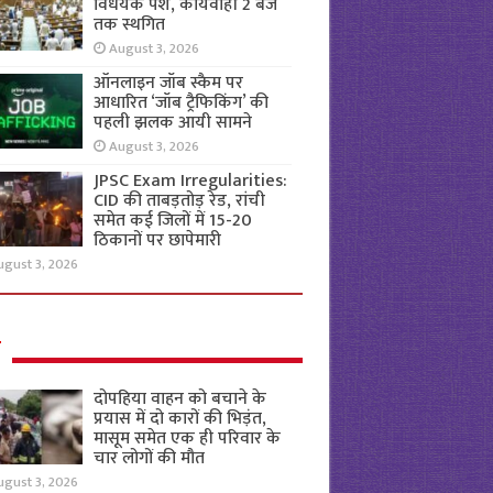
विधेयक पेश, कार्यवाही 2 बजे
तक स्थगित
August 3, 2026
ऑनलाइन जॉब स्कैम पर
आधारित ‘जॉब ट्रैफिकिंग’ की
पहली झलक आयी सामने
August 3, 2026
JPSC Exam Irregularities:
CID की ताबड़तोड़ रेड, रांची
समेत कई जिलों में 15-20
ठिकानों पर छापेमारी
ugust 3, 2026
ल
दोपहिया वाहन को बचाने के
प्रयास में दो कारों की भिड़ंत,
मासूम समेत एक ही परिवार के
चार लोगों की मौत
ugust 3, 2026