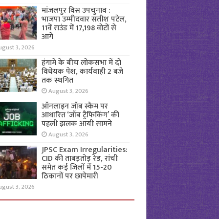
मांजलपुर विस उपचुनाव :
भाजपा उम्मीदवार सतीश पटेल,
11वें राउंड में 17,198 वोटों से
आगे
ugust 3, 2026
हंगामे के बीच लोकसभा में दो
विधेयक पेश, कार्यवाही 2 बजे
तक स्थगित
August 3, 2026
ऑनलाइन जॉब स्कैम पर
आधारित ‘जॉब ट्रैफिकिंग’ की
पहली झलक आयी सामने
August 3, 2026
JPSC Exam Irregularities:
CID की ताबड़तोड़ रेड, रांची
समेत कई जिलों में 15-20
ठिकानों पर छापेमारी
ugust 3, 2026