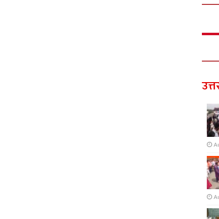
उत्त
A
A