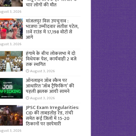
चार लोगों की मौत
ugust 3, 2026
मांजलपुर विस उपचुनाव :
भाजपा उम्मीदवार सतीश पटेल,
11वें राउंड में 17,198 वोटों से
आगे
ugust 3, 2026
हंगामे के बीच लोकसभा में दो
विधेयक पेश, कार्यवाही 2 बजे
तक स्थगित
August 3, 2026
ऑनलाइन जॉब स्कैम पर
आधारित ‘जॉब ट्रैफिकिंग’ की
पहली झलक आयी सामने
August 3, 2026
JPSC Exam Irregularities:
CID की ताबड़तोड़ रेड, रांची
समेत कई जिलों में 15-20
ठिकानों पर छापेमारी
ugust 3, 2026