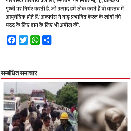
पारंपरिक भारतीय प्रणाली) रसायनों पर निर्भर नहीं है, बल्कि ये
पृथ्वी पर निर्भर करती है. जो उत्पाद हमें ठीक करते हैं वो वास्तव में
आयुर्वेदिक होते हैं.’ अल्फांस ने बाढ़ प्रभावित केरल के लोगों की
मदद के लिए दान के लिए भी अपील की.
Fa
T
W
S
ce
wi
h
h
b
tt
at
ar
o
er
sA
e
o
p
सम्बंधित समाचार
k
p