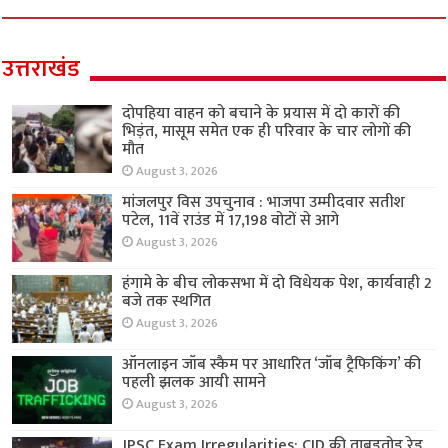
उत्तराखंड
दोपहिया वाहन को बचाने के प्रयास में दो कारों की
भिड़ंत, मासूम समेत एक ही परिवार के चार लोगों की
मौत
August 3, 2026
मांजलपुर विस उपचुनाव : भाजपा उम्मीदवार सतीश
पटेल, 11वें राउंड में 17,198 वोटों से आगे
August 3, 2026
हंगामे के बीच लोकसभा में दो विधेयक पेश, कार्यवाही 2
बजे तक स्थगित
August 3, 2026
ऑनलाइन जॉब स्कैम पर आधारित ‘जॉब ट्रैफिकिंग’ की
पहली झलक आयी सामने
August 3, 2026
JPSC Exam Irregularities: CID की ताबड़तोड़ रेड,