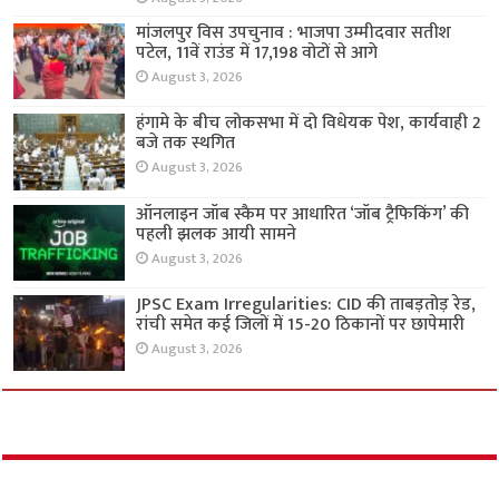
मांजलपुर विस उपचुनाव : भाजपा उम्मीदवार सतीश
पटेल, 11वें राउंड में 17,198 वोटों से आगे
August 3, 2026
हंगामे के बीच लोकसभा में दो विधेयक पेश, कार्यवाही 2
बजे तक स्थगित
August 3, 2026
ऑनलाइन जॉब स्कैम पर आधारित ‘जॉब ट्रैफिकिंग’ की
पहली झलक आयी सामने
August 3, 2026
JPSC Exam Irregularities: CID की ताबड़तोड़ रेड,
रांची समेत कई जिलों में 15-20 ठिकानों पर छापेमारी
August 3, 2026