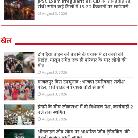
JPSC Exam Irregularities: CID की ताबड़तोड़ रेड,
रांची समेत कई जिलों में 15-20 ठिकानों पर छापेमारी
August 3, 2026
खेल
दोपहिया वाहन को बचाने के प्रयास में दो कारों की
भिड़ंत, मासूम समेत एक ही परिवार के चार लोगों की
मौत
August 3, 2026
मांजलपुर विस उपचुनाव : भाजपा उम्मीदवार सतीश
पटेल, 11वें राउंड में 17,198 वोटों से आगे
August 3, 2026
हंगामे के बीच लोकसभा में दो विधेयक पेश, कार्यवाही 2
बजे तक स्थगित
August 3, 2026
ऑनलाइन जॉब स्कैम पर आधारित ‘जॉब ट्रैफिकिंग’ की
पहली झलक आयी सामने