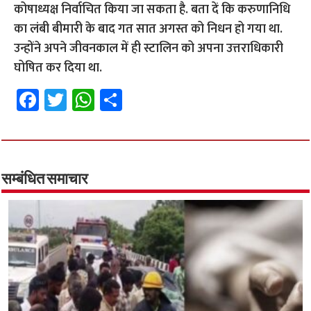
कोषाध्यक्ष निर्वाचित किया जा सकता है. बता दें कि करुणानिधि
का लंबी बीमारी के बाद गत सात अगस्त को निधन हो गया था.
उन्होंने अपने जीवनकाल में ही स्टालिन को अपना उत्तराधिकारी
घोषित कर दिया था.
Fa
T
W
S
ce
wi
h
h
b
tt
at
ar
o
er
sA
e
o
p
सम्बंधित समाचार
k
p