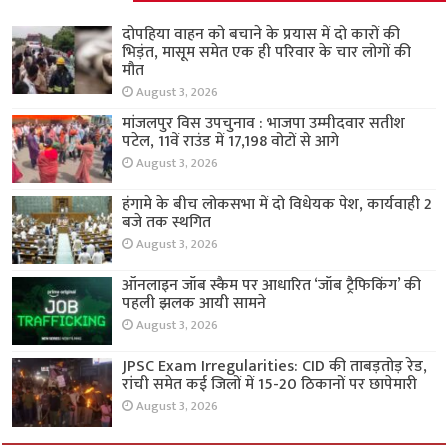
दोपहिया वाहन को बचाने के प्रयास में दो कारों की
भिड़ंत, मासूम समेत एक ही परिवार के चार लोगों की
मौत
August 3, 2026
मांजलपुर विस उपचुनाव : भाजपा उम्मीदवार सतीश
पटेल, 11वें राउंड में 17,198 वोटों से आगे
August 3, 2026
हंगामे के बीच लोकसभा में दो विधेयक पेश, कार्यवाही 2
बजे तक स्थगित
August 3, 2026
ऑनलाइन जॉब स्कैम पर आधारित ‘जॉब ट्रैफिकिंग’ की
पहली झलक आयी सामने
August 3, 2026
JPSC Exam Irregularities: CID की ताबड़तोड़ रेड,
रांची समेत कई जिलों में 15-20 ठिकानों पर छापेमारी
August 3, 2026