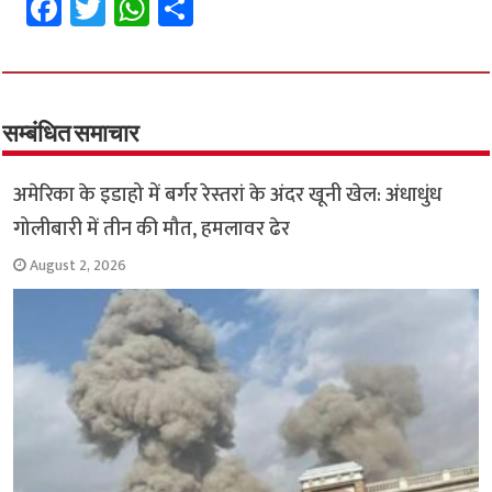
Fa
T
W
S
ce
wi
h
h
b
tt
at
ar
o
er
sA
e
o
p
सम्बंधित समाचार
k
p
अमेरिका के इडाहो में बर्गर रेस्तरां के अंदर खूनी खेल: अंधाधुंध
गोलीबारी में तीन की मौत, हमलावर ढेर
August 2, 2026