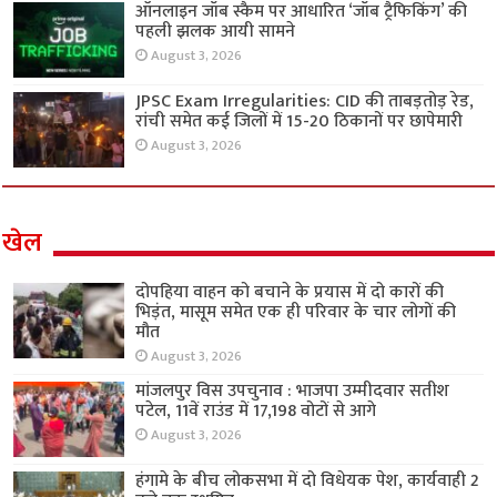
ऑनलाइन जॉब स्कैम पर आधारित ‘जॉब ट्रैफिकिंग’ की
पहली झलक आयी सामने
August 3, 2026
JPSC Exam Irregularities: CID की ताबड़तोड़ रेड,
रांची समेत कई जिलों में 15-20 ठिकानों पर छापेमारी
August 3, 2026
खेल
दोपहिया वाहन को बचाने के प्रयास में दो कारों की
भिड़ंत, मासूम समेत एक ही परिवार के चार लोगों की
मौत
August 3, 2026
मांजलपुर विस उपचुनाव : भाजपा उम्मीदवार सतीश
पटेल, 11वें राउंड में 17,198 वोटों से आगे
August 3, 2026
हंगामे के बीच लोकसभा में दो विधेयक पेश, कार्यवाही 2