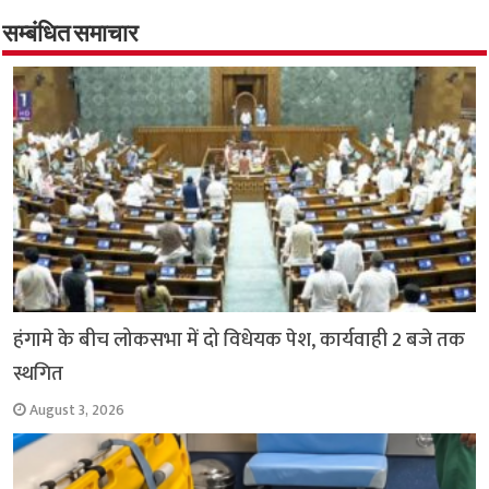
o
er
sA
e
o
p
सम्बंधित समाचार
k
p
हंगामे के बीच लोकसभा में दो विधेयक पेश, कार्यवाही 2 बजे तक
स्थगित
August 3, 2026