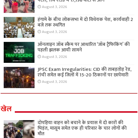
पटेल, 11वें राउंड में 17,198 वोटों से आगे
August 3, 2026
हंगामे के बीच लोकसभा में दो विधेयक पेश, कार्यवाही 2
बजे तक स्थगित
August 3, 2026
ऑनलाइन जॉब स्कैम पर आधारित ‘जॉब ट्रैफिकिंग’ की
पहली झलक आयी सामने
August 3, 2026
JPSC Exam Irregularities: CID की ताबड़तोड़ रेड,
रांची समेत कई जिलों में 15-20 ठिकानों पर छापेमारी
August 3, 2026
खेल
दोपहिया वाहन को बचाने के प्रयास में दो कारों की
भिड़ंत, मासूम समेत एक ही परिवार के चार लोगों की
मौत