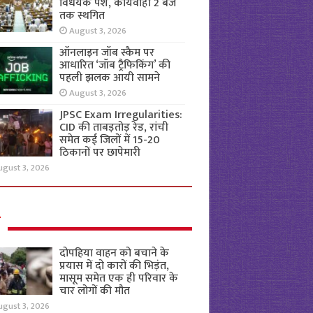
विधेयक पेश, कार्यवाही 2 बजे
तक स्थगित
August 3, 2026
ऑनलाइन जॉब स्कैम पर
आधारित ‘जॉब ट्रैफिकिंग’ की
पहली झलक आयी सामने
August 3, 2026
JPSC Exam Irregularities:
CID की ताबड़तोड़ रेड, रांची
समेत कई जिलों में 15-20
ठिकानों पर छापेमारी
ugust 3, 2026
ल
दोपहिया वाहन को बचाने के
प्रयास में दो कारों की भिड़ंत,
मासूम समेत एक ही परिवार के
चार लोगों की मौत
ugust 3, 2026