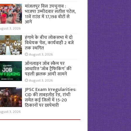
मांजलपुर विस उपचुनाव :
भाजपा उम्मीदवार सतीश पटेल,
11वें राउंड में 17,198 वोटों से
आगे
ugust 3, 2026
हंगामे के बीच लोकसभा में दो
विधेयक पेश, कार्यवाही 2 बजे
तक स्थगित
August 3, 2026
ऑनलाइन जॉब स्कैम पर
आधारित ‘जॉब ट्रैफिकिंग’ की
पहली झलक आयी सामने
August 3, 2026
JPSC Exam Irregularities:
CID की ताबड़तोड़ रेड, रांची
समेत कई जिलों में 15-20
ठिकानों पर छापेमारी
ugust 3, 2026