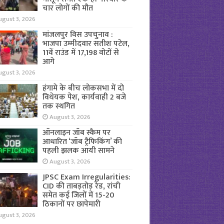
चार लोगों की मौत
ugust 3, 2026
मांजलपुर विस उपचुनाव :
भाजपा उम्मीदवार सतीश पटेल,
11वें राउंड में 17,198 वोटों से
आगे
ugust 3, 2026
हंगामे के बीच लोकसभा में दो
विधेयक पेश, कार्यवाही 2 बजे
तक स्थगित
August 3, 2026
ऑनलाइन जॉब स्कैम पर
आधारित ‘जॉब ट्रैफिकिंग’ की
पहली झलक आयी सामने
August 3, 2026
JPSC Exam Irregularities:
CID की ताबड़तोड़ रेड, रांची
समेत कई जिलों में 15-20
ठिकानों पर छापेमारी
ugust 3, 2026