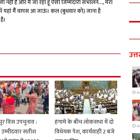
हीं हैैं और मैैं जा रहा हूं ऐसी जिम्मेदारी संभालने…, मेरा
में यहां मैैं वापस आ जाऊं। कल (बुधवार को) जाना है
 है।
उत्त
A
ुर विस उपचुनाव :
हंगामे के बीच लोकसभा में दो
A
 उम्मीदवार सतीश
विधेयक पेश, कार्यवाही 2 बजे