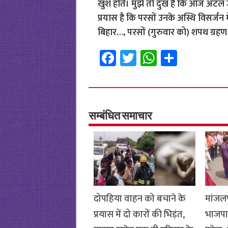
खुश होते। मुझे तो दुख है कि आज अटल जी न
प्रयास है कि परसों उनके अस्थि विसर्जन 
बिहार…, परसों (गुरुवार को) शपथ ग्रहण
Fa
T
W
S
ce
wi
h
h
b
tt
at
ar
o
er
sA
e
o
p
सम्बंधित समाचार
k
p
दोपहिया वाहन को बचाने के
मांजलप
प्रयास में दो कारों की भिड़ंत,
भाजपा