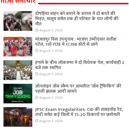
ताज़ा समाचार
दोपहिया वाहन को बचाने के प्रयास में दो कारों की
भिड़ंत, मासूम समेत एक ही परिवार के चार लोगों की
मौत
August 3, 2026
मांजलपुर विस उपचुनाव : भाजपा उम्मीदवार सतीश
पटेल, 11वें राउंड में 17,198 वोटों से आगे
August 3, 2026
हंगामे के बीच लोकसभा में दो विधेयक पेश, कार्यवाही 2
बजे तक स्थगित
August 3, 2026
ऑनलाइन जॉब स्कैम पर आधारित ‘जॉब ट्रैफिकिंग’ की
पहली झलक आयी सामने
August 3, 2026
JPSC Exam Irregularities: CID की ताबड़तोड़ रेड,
रांची समेत कई जिलों में 15-20 ठिकानों पर छापेमारी
August 3, 2026