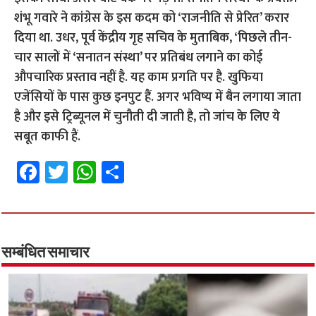
शंभू गवारे ने कांग्रेस के इस कदम को ‘राजनीति से प्रेरित’ करार
दिया था.
उधर, पूर्व केंद्रीय गृह सचिव के मुताबिक, ‘पिछले तीन-
चार सालों में ‘सनातन संस्था’ पर प्रतिबंध लगाने का कोई
औपचारिक प्रस्ताव नहीं है. यह काम प्रगति पर है. खुफिया
एजेंसियों के पास कुछ इनपुट हैं. अगर भविष्य में बैन लगाया जाता
है और इसे ट्रिब्यूनल में चुनौती दी जाती है, तो जांच के लिए ये
सबूत काफी हैं.
Fa
T
W
S
ce
wi
h
h
b
tt
at
ar
o
er
sA
e
o
p
सम्बंधित समाचार
k
p