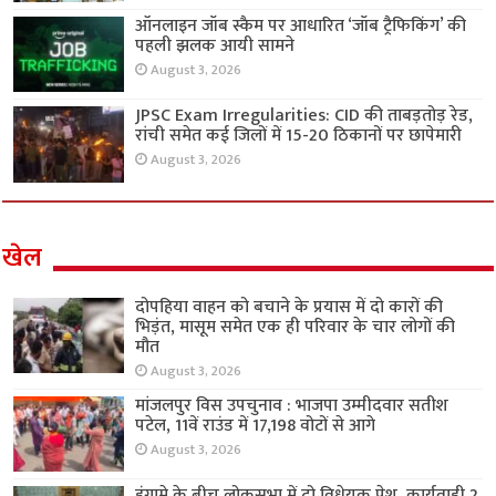
ऑनलाइन जॉब स्कैम पर आधारित ‘जॉब ट्रैफिकिंग’ की
पहली झलक आयी सामने
August 3, 2026
JPSC Exam Irregularities: CID की ताबड़तोड़ रेड,
रांची समेत कई जिलों में 15-20 ठिकानों पर छापेमारी
August 3, 2026
खेल
दोपहिया वाहन को बचाने के प्रयास में दो कारों की
भिड़ंत, मासूम समेत एक ही परिवार के चार लोगों की
मौत
August 3, 2026
मांजलपुर विस उपचुनाव : भाजपा उम्मीदवार सतीश
पटेल, 11वें राउंड में 17,198 वोटों से आगे
August 3, 2026
हंगामे के बीच लोकसभा में दो विधेयक पेश, कार्यवाही 2