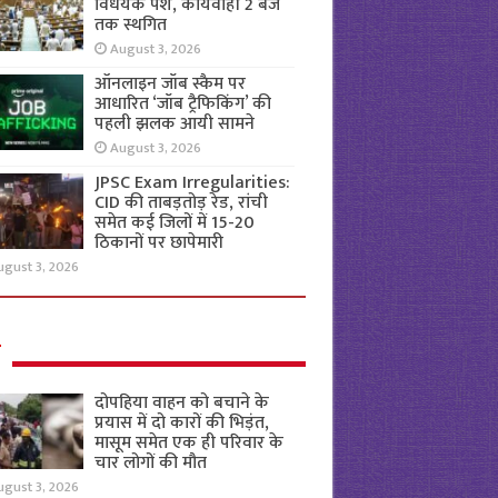
विधेयक पेश, कार्यवाही 2 बजे
तक स्थगित
August 3, 2026
ऑनलाइन जॉब स्कैम पर
आधारित ‘जॉब ट्रैफिकिंग’ की
पहली झलक आयी सामने
August 3, 2026
JPSC Exam Irregularities:
CID की ताबड़तोड़ रेड, रांची
समेत कई जिलों में 15-20
ठिकानों पर छापेमारी
ugust 3, 2026
ल
दोपहिया वाहन को बचाने के
प्रयास में दो कारों की भिड़ंत,
मासूम समेत एक ही परिवार के
चार लोगों की मौत
ugust 3, 2026