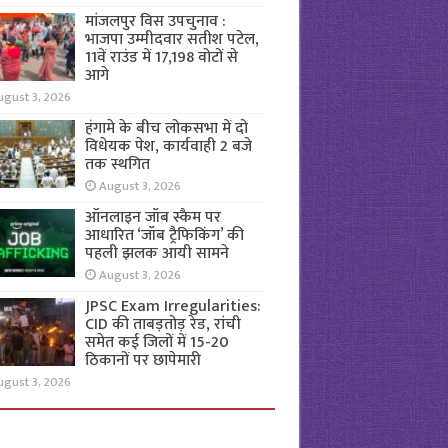
मांजलपुर विस उपचुनाव :
भाजपा उम्मीदवार सतीश पटेल,
11वें राउंड में 17,198 वोटों से
आगे
ugust 3, 2026
हंगामे के बीच लोकसभा में दो
विधेयक पेश, कार्यवाही 2 बजे
तक स्थगित
August 3, 2026
ऑनलाइन जॉब स्कैम पर
आधारित ‘जॉब ट्रैफिकिंग’ की
पहली झलक आयी सामने
August 3, 2026
JPSC Exam Irregularities:
CID की ताबड़तोड़ रेड, रांची
समेत कई जिलों में 15-20
ठिकानों पर छापेमारी
ugust 3, 2026