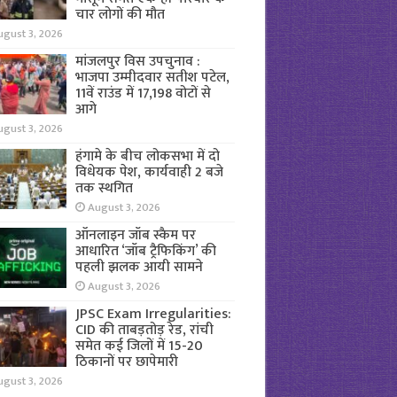
चार लोगों की मौत
ugust 3, 2026
मांजलपुर विस उपचुनाव :
भाजपा उम्मीदवार सतीश पटेल,
11वें राउंड में 17,198 वोटों से
आगे
ugust 3, 2026
हंगामे के बीच लोकसभा में दो
विधेयक पेश, कार्यवाही 2 बजे
तक स्थगित
August 3, 2026
ऑनलाइन जॉब स्कैम पर
आधारित ‘जॉब ट्रैफिकिंग’ की
पहली झलक आयी सामने
August 3, 2026
JPSC Exam Irregularities:
CID की ताबड़तोड़ रेड, रांची
समेत कई जिलों में 15-20
ठिकानों पर छापेमारी
ugust 3, 2026