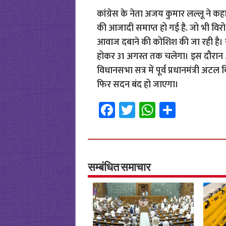
कांग्रेस के नेता अजय कुमार लल्लू ने कह
की आजादी समाप्त हो गई है. जो भी वि
आवाज दबाने की कोशिश की जा रही है।
होकर 31 अगस्त तक चलेगा। इस दौरान 
विधानसभा सत्र में पूर्व प्रधानमंत्री 
फिर सदन बंद हो जाएगा।
Fa
T
W
S
ce
wi
h
h
b
tt
at
ar
o
er
sA
e
o
p
सम्बंधित समाचार
k
p