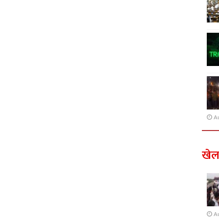
A
खे
A