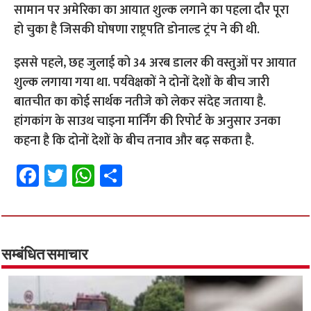
सामान पर अमेरिका का आयात शुल्क लगाने का पहला दौर पूरा
हो चुका है जिसकी घोषणा राष्ट्रपति डोनाल्ड ट्रंप ने की थी.
इससे पहले, छह जुलाई को 34 अरब डालर की वस्तुओं पर आयात
शुल्क लगाया गया था. पर्यवेक्षकों ने दोनों देशों के बीच जारी
बातचीत का कोई सार्थक नतीजे को लेकर संदेह जताया है.
हांगकांग के साउथ चाइना मार्निंग की रिपोर्ट के अनुसार उनका
कहना है कि दोनों देशों के बीच तनाव और बढ़ सकता है.
Fa
T
W
S
ce
wi
h
h
b
tt
at
ar
o
er
sA
e
o
p
सम्बंधित समाचार
k
p