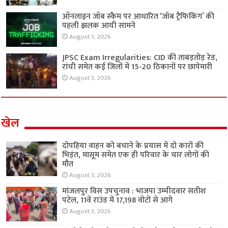
ऑनलाइन जॉब स्कैम पर आधारित ‘जॉब ट्रैफिकिंग’ की
पहली झलक आयी सामने
August 3, 2026
JPSC Exam Irregularities: CID की ताबड़तोड़ रेड,
रांची समेत कई जिलों में 15-20 ठिकानों पर छापेमारी
August 3, 2026
खेल
दोपहिया वाहन को बचाने के प्रयास में दो कारों की
भिड़ंत, मासूम समेत एक ही परिवार के चार लोगों की
मौत
August 3, 2026
मांजलपुर विस उपचुनाव : भाजपा उम्मीदवार सतीश
पटेल, 11वें राउंड में 17,198 वोटों से आगे
August 3, 2026