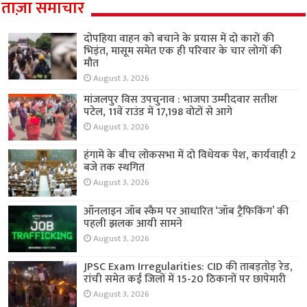
ताज़ा समाचार
दोपहिया वाहन को बचाने के प्रयास में दो कारों की
भिड़ंत, मासूम समेत एक ही परिवार के चार लोगों की
मौत
August 3, 2026
मांजलपुर विस उपचुनाव : भाजपा उम्मीदवार सतीश
पटेल, 11वें राउंड में 17,198 वोटों से आगे
August 3, 2026
हंगामे के बीच लोकसभा में दो विधेयक पेश, कार्यवाही 2
बजे तक स्थगित
August 3, 2026
ऑनलाइन जॉब स्कैम पर आधारित ‘जॉब ट्रैफिकिंग’ की
पहली झलक आयी सामने
August 3, 2026
JPSC Exam Irregularities: CID की ताबड़तोड़ रेड,
रांची समेत कई जिलों में 15-20 ठिकानों पर छापेमारी
August 3, 2026