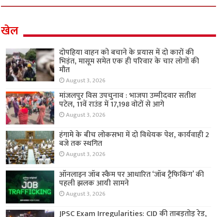
खेल
दोपहिया वाहन को बचाने के प्रयास में दो कारों की
भिड़ंत, मासूम समेत एक ही परिवार के चार लोगों की
मौत
August 3, 2026
मांजलपुर विस उपचुनाव : भाजपा उम्मीदवार सतीश
पटेल, 11वें राउंड में 17,198 वोटों से आगे
August 3, 2026
हंगामे के बीच लोकसभा में दो विधेयक पेश, कार्यवाही 2
बजे तक स्थगित
August 3, 2026
ऑनलाइन जॉब स्कैम पर आधारित ‘जॉब ट्रैफिकिंग’ की
पहली झलक आयी सामने
August 3, 2026
JPSC Exam Irregularities: CID की ताबड़तोड़ रेड,