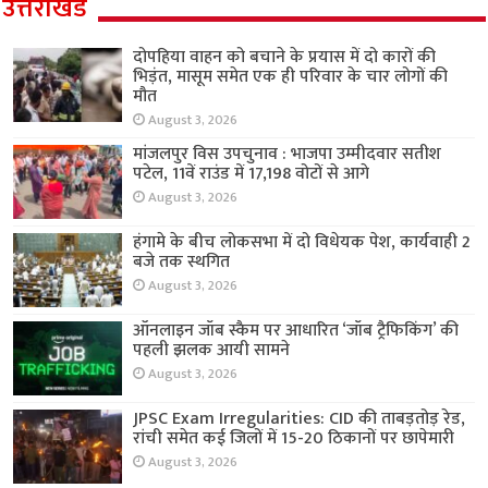
उत्तराखंड
दोपहिया वाहन को बचाने के प्रयास में दो कारों की
भिड़ंत, मासूम समेत एक ही परिवार के चार लोगों की
मौत
August 3, 2026
मांजलपुर विस उपचुनाव : भाजपा उम्मीदवार सतीश
पटेल, 11वें राउंड में 17,198 वोटों से आगे
August 3, 2026
हंगामे के बीच लोकसभा में दो विधेयक पेश, कार्यवाही 2
बजे तक स्थगित
August 3, 2026
ऑनलाइन जॉब स्कैम पर आधारित ‘जॉब ट्रैफिकिंग’ की
पहली झलक आयी सामने
August 3, 2026
JPSC Exam Irregularities: CID की ताबड़तोड़ रेड,
रांची समेत कई जिलों में 15-20 ठिकानों पर छापेमारी
August 3, 2026