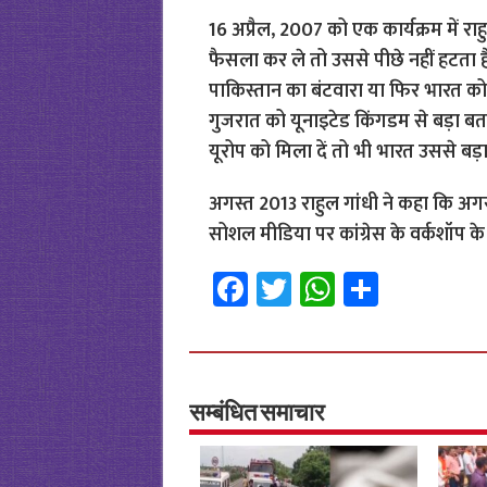
16 अप्रैल, 2007 को एक कार्यक्रम में रा
फैसला कर ले तो उससे पीछे नहीं हटता
पाकिस्तान का बंटवारा या फिर भारत को 2
गुजरात को यूनाइटेड किंगडम से बड़ा बता
यूरोप को मिला दें तो भी भारत उससे बड़ा
अगस्त 2013 राहुल गांधी ने कहा कि अगर दे
सोशल मीडिया पर कांग्रेस के वर्कशॉप के
Fa
T
W
S
ce
wi
h
h
b
tt
at
ar
o
er
sA
e
o
p
सम्बंधित समाचार
k
p