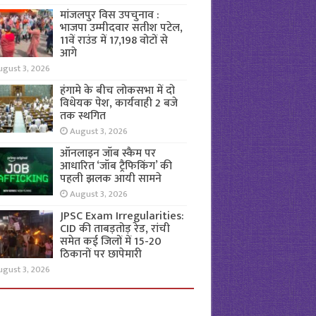
मांजलपुर विस उपचुनाव :
भाजपा उम्मीदवार सतीश पटेल,
11वें राउंड में 17,198 वोटों से
आगे
ugust 3, 2026
हंगामे के बीच लोकसभा में दो
विधेयक पेश, कार्यवाही 2 बजे
तक स्थगित
August 3, 2026
ऑनलाइन जॉब स्कैम पर
आधारित ‘जॉब ट्रैफिकिंग’ की
पहली झलक आयी सामने
August 3, 2026
JPSC Exam Irregularities:
CID की ताबड़तोड़ रेड, रांची
समेत कई जिलों में 15-20
ठिकानों पर छापेमारी
ugust 3, 2026