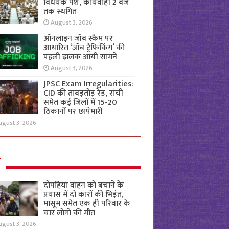
विधेयक पेश, कार्यवाही 2 बजे
तक स्थगित
August 3, 2026
ऑनलाइन जॉब स्कैम पर
आधारित ‘जॉब ट्रैफिकिंग’ की
पहली झलक आयी सामने
August 3, 2026
JPSC Exam Irregularities:
CID की ताबड़तोड़ रेड, रांची
समेत कई जिलों में 15-20
ठिकानों पर छापेमारी
ugust 3, 2026
ल
दोपहिया वाहन को बचाने के
प्रयास में दो कारों की भिड़ंत,
मासूम समेत एक ही परिवार के
चार लोगों की मौत
ugust 3, 2026