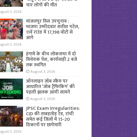
चार लोगों की मौत
ugust 3, 2026
मांजलपुर विस उपचुनाव :
भाजपा उम्मीदवार सतीश पटेल,
11वें राउंड में 17,198 वोटों से
आगे
ugust 3, 2026
हंगामे के बीच लोकसभा में दो
विधेयक पेश, कार्यवाही 2 बजे
तक स्थगित
August 3, 2026
ऑनलाइन जॉब स्कैम पर
आधारित ‘जॉब ट्रैफिकिंग’ की
पहली झलक आयी सामने
August 3, 2026
JPSC Exam Irregularities:
CID की ताबड़तोड़ रेड, रांची
समेत कई जिलों में 15-20
ठिकानों पर छापेमारी
ugust 3, 2026