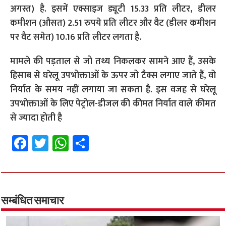
अगस्त) है. इसमें एक्साइज ड्यूटी 15.33 प्रति लीटर, डीलर
कमीशन (औसत) 2.51 रुपये प्रति लीटर और वैट (डीलर कमीशन
पर वैट समेत) 10.16 प्रति लीटर लगता है.
मामले की पड़ताल से जो तथ्य निकलकर सामने आए हैं, उसके
हिसाब से घरेलू उपभोक्ताओं के ऊपर जो टैक्स लगाए जाते हैं, वो
निर्यात के समय नहीं लगाया जा सकता है. इस वजह से घरेलू
उपभोक्ताओं के लिए पेट्रोल-डीजल की कीमत निर्यात वाले कीमत
से ज्यादा होती है
Fa
T
W
S
ce
wi
h
h
b
tt
at
ar
o
er
sA
e
o
p
सम्बंधित समाचार
k
p