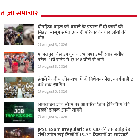
ताज़ा समाचार
दोपहिया वाहन को बचाने के प्रयास में दो कारों की
भिड़ंत, मासूम समेत एक ही परिवार के चार लोगों की
मौत
August 3, 2026
मांजलपुर विस उपचुनाव : भाजपा उम्मीदवार सतीश
पटेल, 11वें राउंड में 17,198 वोटों से आगे
August 3, 2026
हंगामे के बीच लोकसभा में दो विधेयक पेश, कार्यवाही 2
बजे तक स्थगित
August 3, 2026
ऑनलाइन जॉब स्कैम पर आधारित ‘जॉब ट्रैफिकिंग’ की
पहली झलक आयी सामने
August 3, 2026
JPSC Exam Irregularities: CID की ताबड़तोड़ रेड,
रांची समेत कई जिलों में 15-20 ठिकानों पर छापेमारी