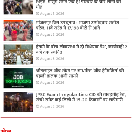
भिड़ंत, मासूम समेत एक ही परिवार के चार लोगों की
मौत
August 3, 2026
मांजलपुर विस उपचुनाव : भाजपा उम्मीदवार सतीश
पटेल, 11वें राउंड में 17,198 वोटों से आगे
August 3, 2026
हंगामे के बीच लोकसभा में दो विधेयक पेश, कार्यवाही 2
बजे तक स्थगित
August 3, 2026
ऑनलाइन जॉब स्कैम पर आधारित ‘जॉब ट्रैफिकिंग’ की
पहली झलक आयी सामने
August 3, 2026
JPSC Exam Irregularities: CID की ताबड़तोड़ रेड,
रांची समेत कई जिलों में 15-20 ठिकानों पर छापेमारी
August 3, 2026