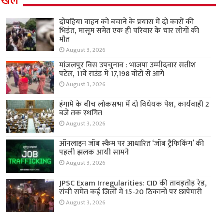
खेल
दोपहिया वाहन को बचाने के प्रयास में दो कारों की
भिड़ंत, मासूम समेत एक ही परिवार के चार लोगों की
मौत
August 3, 2026
मांजलपुर विस उपचुनाव : भाजपा उम्मीदवार सतीश
पटेल, 11वें राउंड में 17,198 वोटों से आगे
August 3, 2026
हंगामे के बीच लोकसभा में दो विधेयक पेश, कार्यवाही 2
बजे तक स्थगित
August 3, 2026
ऑनलाइन जॉब स्कैम पर आधारित ‘जॉब ट्रैफिकिंग’ की
पहली झलक आयी सामने
August 3, 2026
JPSC Exam Irregularities: CID की ताबड़तोड़ रेड,
रांची समेत कई जिलों में 15-20 ठिकानों पर छापेमारी
August 3, 2026