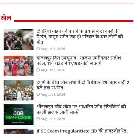
खेल
दोपहिया वाहन को बचाने के प्रयास में दो कारों की
भिड़ंत, मासूम समेत एक ही परिवार के चार लोगों की
मौत
August 3, 2026
मांजलपुर विस उपचुनाव : भाजपा उम्मीदवार सतीश
पटेल, 11वें राउंड में 17,198 वोटों से आगे
August 3, 2026
हंगामे के बीच लोकसभा में दो विधेयक पेश, कार्यवाही 2
बजे तक स्थगित
August 3, 2026
ऑनलाइन जॉब स्कैम पर आधारित ‘जॉब ट्रैफिकिंग’ की
पहली झलक आयी सामने
August 3, 2026
JPSC Exam Irregularities: CID की ताबड़तोड़ रेड,