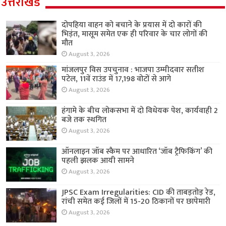
उत्तराखंड
दोपहिया वाहन को बचाने के प्रयास में दो कारों की
भिड़ंत, मासूम समेत एक ही परिवार के चार लोगों की
मौत
August 3, 2026
मांजलपुर विस उपचुनाव : भाजपा उम्मीदवार सतीश
पटेल, 11वें राउंड में 17,198 वोटों से आगे
August 3, 2026
हंगामे के बीच लोकसभा में दो विधेयक पेश, कार्यवाही 2
बजे तक स्थगित
August 3, 2026
ऑनलाइन जॉब स्कैम पर आधारित ‘जॉब ट्रैफिकिंग’ की
पहली झलक आयी सामने
August 3, 2026
JPSC Exam Irregularities: CID की ताबड़तोड़ रेड,
रांची समेत कई जिलों में 15-20 ठिकानों पर छापेमारी
August 3, 2026