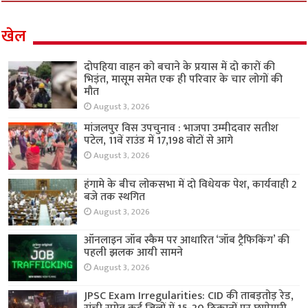
खेल
दोपहिया वाहन को बचाने के प्रयास में दो कारों की
भिड़ंत, मासूम समेत एक ही परिवार के चार लोगों की
मौत
August 3, 2026
मांजलपुर विस उपचुनाव : भाजपा उम्मीदवार सतीश
पटेल, 11वें राउंड में 17,198 वोटों से आगे
August 3, 2026
हंगामे के बीच लोकसभा में दो विधेयक पेश, कार्यवाही 2
बजे तक स्थगित
August 3, 2026
ऑनलाइन जॉब स्कैम पर आधारित ‘जॉब ट्रैफिकिंग’ की
पहली झलक आयी सामने
August 3, 2026
JPSC Exam Irregularities: CID की ताबड़तोड़ रेड,