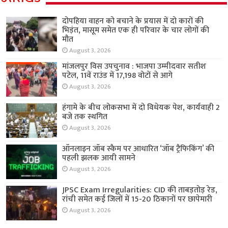
दोपहिया वाहन को बचाने के प्रयास में दो कारों की
भिड़ंत, मासूम समेत एक ही परिवार के चार लोगों की
मौत
August 3, 2026
मांजलपुर विस उपचुनाव : भाजपा उम्मीदवार सतीश
पटेल, 11वें राउंड में 17,198 वोटों से आगे
August 3, 2026
हंगामे के बीच लोकसभा में दो विधेयक पेश, कार्यवाही 2
बजे तक स्थगित
August 3, 2026
ऑनलाइन जॉब स्कैम पर आधारित ‘जॉब ट्रैफिकिंग’ की
पहली झलक आयी सामने
August 3, 2026
JPSC Exam Irregularities: CID की ताबड़तोड़ रेड,
रांची समेत कई जिलों में 15-20 ठिकानों पर छापेमारी
August 3, 2026