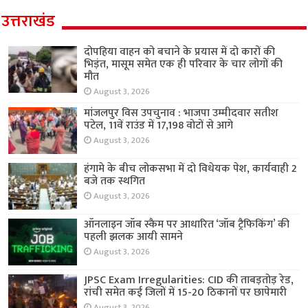
उत्तराखंड
दोपहिया वाहन को बचाने के प्रयास में दो कारों की
भिड़ंत, मासूम समेत एक ही परिवार के चार लोगों की
मौत
August 3, 2026
मांजलपुर विस उपचुनाव : भाजपा उम्मीदवार सतीश
पटेल, 11वें राउंड में 17,198 वोटों से आगे
August 3, 2026
हंगामे के बीच लोकसभा में दो विधेयक पेश, कार्यवाही 2
बजे तक स्थगित
August 3, 2026
ऑनलाइन जॉब स्कैम पर आधारित ‘जॉब ट्रैफिकिंग’ की
पहली झलक आयी सामने
August 3, 2026
JPSC Exam Irregularities: CID की ताबड़तोड़ रेड,
रांची समेत कई जिलों में 15-20 ठिकानों पर छापेमारी
August 3, 2026