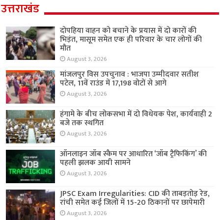
उत्तराखंड
दोपहिया वाहन को बचाने के प्रयास में दो कारों की
भिड़ंत, मासूम समेत एक ही परिवार के चार लोगों की
मौत
August 3, 2026
मांजलपुर विस उपचुनाव : भाजपा उम्मीदवार सतीश
पटेल, 11वें राउंड में 17,198 वोटों से आगे
August 3, 2026
हंगामे के बीच लोकसभा में दो विधेयक पेश, कार्यवाही 2
बजे तक स्थगित
August 3, 2026
ऑनलाइन जॉब स्कैम पर आधारित ‘जॉब ट्रैफिकिंग’ की
पहली झलक आयी सामने
August 3, 2026
JPSC Exam Irregularities: CID की ताबड़तोड़ रेड,
रांची समेत कई जिलों में 15-20 ठिकानों पर छापेमारी
August 3, 2026