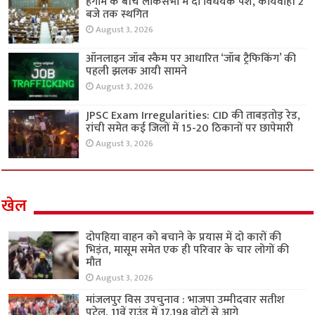
हंगामे के बीच लोकसभा में दो विधेयक पेश, कार्यवाही 2
बजे तक स्थगित
August 3, 2026
ऑनलाइन जॉब स्कैम पर आधारित ‘जॉब ट्रैफिकिंग’ की
पहली झलक आयी सामने
August 3, 2026
JPSC Exam Irregularities: CID की ताबड़तोड़ रेड,
रांची समेत कई जिलों में 15-20 ठिकानों पर छापेमारी
August 3, 2026
खेल
दोपहिया वाहन को बचाने के प्रयास में दो कारों की
भिड़ंत, मासूम समेत एक ही परिवार के चार लोगों की
मौत
August 3, 2026
मांजलपुर विस उपचुनाव : भाजपा उम्मीदवार सतीश
पटेल, 11वें राउंड में 17,198 वोटों से आगे