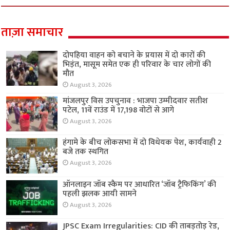
ताज़ा समाचार
दोपहिया वाहन को बचाने के प्रयास में दो कारों की
भिड़ंत, मासूम समेत एक ही परिवार के चार लोगों की
मौत
August 3, 2026
मांजलपुर विस उपचुनाव : भाजपा उम्मीदवार सतीश
पटेल, 11वें राउंड में 17,198 वोटों से आगे
August 3, 2026
हंगामे के बीच लोकसभा में दो विधेयक पेश, कार्यवाही 2
बजे तक स्थगित
August 3, 2026
ऑनलाइन जॉब स्कैम पर आधारित ‘जॉब ट्रैफिकिंग’ की
पहली झलक आयी सामने
August 3, 2026
JPSC Exam Irregularities: CID की ताबड़तोड़ रेड,