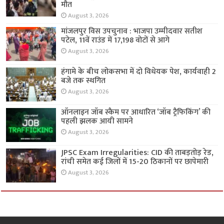
मौत
August 3, 2026
मांजलपुर विस उपचुनाव : भाजपा उम्मीदवार सतीश
पटेल, 11वें राउंड में 17,198 वोटों से आगे
August 3, 2026
हंगामे के बीच लोकसभा में दो विधेयक पेश, कार्यवाही 2
बजे तक स्थगित
August 3, 2026
ऑनलाइन जॉब स्कैम पर आधारित ‘जॉब ट्रैफिकिंग’ की
पहली झलक आयी सामने
August 3, 2026
JPSC Exam Irregularities: CID की ताबड़तोड़ रेड,
रांची समेत कई जिलों में 15-20 ठिकानों पर छापेमारी
August 3, 2026