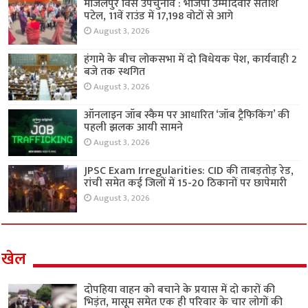
मांजलपुर विस उपचुनाव : भाजपा उम्मीदवार सतीश
पटेल, 11वें राउंड में 17,198 वोटों से आगे
August 3, 2026
हंगामे के बीच लोकसभा में दो विधेयक पेश, कार्यवाही 2
बजे तक स्थगित
August 3, 2026
ऑनलाइन जॉब स्कैम पर आधारित ‘जॉब ट्रैफिकिंग’ की
पहली झलक आयी सामने
August 3, 2026
JPSC Exam Irregularities: CID की ताबड़तोड़ रेड,
रांची समेत कई जिलों में 15-20 ठिकानों पर छापेमारी
August 3, 2026
खेल
दोपहिया वाहन को बचाने के प्रयास में दो कारों की
भिड़ंत, मासूम समेत एक ही परिवार के चार लोगों की