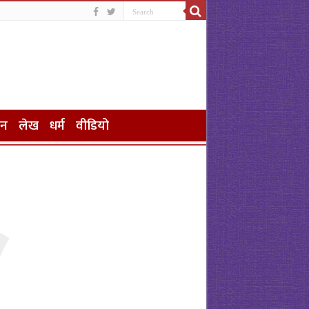
जन
लेख
धर्म
वीडियो
(