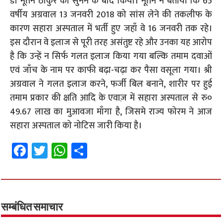
डॉ नूतन ठाकुर को सुनने के बाद किया। नूतन ने बताया कि 65
वर्षीय अग्रवाल 13 जनवरी 2018 को सांस लेने की तकलीफ के
कारण सहारा अस्पताल में भर्ती हुए जहाँ वे 16 जनवरी तक रहे।
इस दौरान वे इलाज से पूरी तरह असंतुष्ट रहे और उनका यह आरोप
है कि उन्हें न सिर्फ गलत इलाज किया गया बल्कि तमाम दवाओं
एवं जाँच के नाम पर काफी बढ़ा-चढ़ा कर पैसा वसूला गया। श्री
अग्रवाल ने गलत इलाज करने, फर्जी बिल बनाने, शारीर पर हुई
तमाम प्रकार की क्षति आदि के एवाज़ में सहारा अस्पताल से रु०
49.67 लाख का मुआवजा माँगा है, जिसमे राज्य फोरम ने आज
सहारा अस्पताल को नोटिस जारी किया है।
Fa
T
W
S
ce
wi
h
h
b
tt
at
ar
o
er
sA
e
o
p
सम्बंधित समाचार