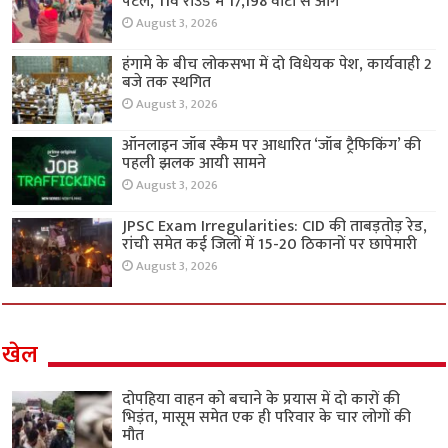
पटेल, 11वें राउंड में 17,198 वोटों से आगे
August 3, 2026
हंगामे के बीच लोकसभा में दो विधेयक पेश, कार्यवाही 2
बजे तक स्थगित
August 3, 2026
ऑनलाइन जॉब स्कैम पर आधारित ‘जॉब ट्रैफिकिंग’ की
पहली झलक आयी सामने
August 3, 2026
JPSC Exam Irregularities: CID की ताबड़तोड़ रेड,
रांची समेत कई जिलों में 15-20 ठिकानों पर छापेमारी
August 3, 2026
खेल
दोपहिया वाहन को बचाने के प्रयास में दो कारों की
भिड़ंत, मासूम समेत एक ही परिवार के चार लोगों की
मौत