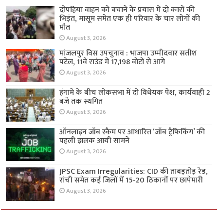
दोपहिया वाहन को बचाने के प्रयास में दो कारों की
भिड़ंत, मासूम समेत एक ही परिवार के चार लोगों की
मौत
August 3, 2026
मांजलपुर विस उपचुनाव : भाजपा उम्मीदवार सतीश
पटेल, 11वें राउंड में 17,198 वोटों से आगे
August 3, 2026
हंगामे के बीच लोकसभा में दो विधेयक पेश, कार्यवाही 2
बजे तक स्थगित
August 3, 2026
ऑनलाइन जॉब स्कैम पर आधारित ‘जॉब ट्रैफिकिंग’ की
पहली झलक आयी सामने
August 3, 2026
JPSC Exam Irregularities: CID की ताबड़तोड़ रेड,
रांची समेत कई जिलों में 15-20 ठिकानों पर छापेमारी
August 3, 2026