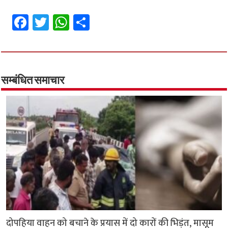
Fa
T
W
S
ce
wi
h
h
b
tt
at
ar
o
er
sA
e
o
p
सम्बंधित समाचार
k
p
दोपहिया वाहन को बचाने के प्रयास में दो कारों की भिड़ंत, मासूम