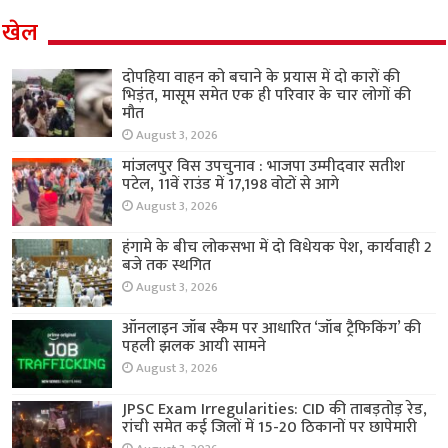
खेल
दोपहिया वाहन को बचाने के प्रयास में दो कारों की
भिड़ंत, मासूम समेत एक ही परिवार के चार लोगों की
मौत
August 3, 2026
मांजलपुर विस उपचुनाव : भाजपा उम्मीदवार सतीश
पटेल, 11वें राउंड में 17,198 वोटों से आगे
August 3, 2026
हंगामे के बीच लोकसभा में दो विधेयक पेश, कार्यवाही 2
बजे तक स्थगित
August 3, 2026
ऑनलाइन जॉब स्कैम पर आधारित ‘जॉब ट्रैफिकिंग’ की
पहली झलक आयी सामने
August 3, 2026
JPSC Exam Irregularities: CID की ताबड़तोड़ रेड,
रांची समेत कई जिलों में 15-20 ठिकानों पर छापेमारी