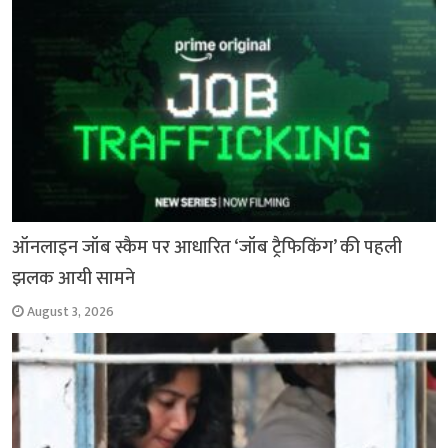
k
p
ऑनलाइन जॉब स्कैम पर आधारित ‘जॉब ट्रैफिकिंग’ की पहली
झलक आयी सामने
August 3, 2026