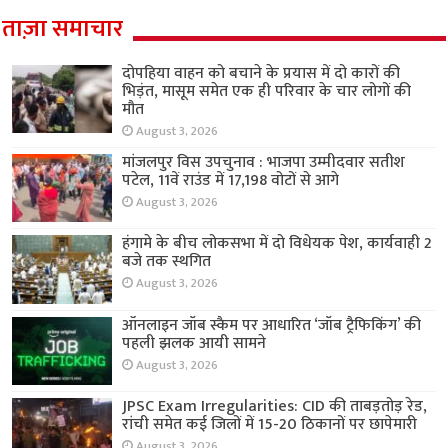
ताज़ा समाचार
दोपहिया वाहन को बचाने के प्रयास में दो कारों की
भिड़ंत, मासूम समेत एक ही परिवार के चार लोगों की
मौत
August 3, 2026
मांजलपुर विस उपचुनाव : भाजपा उम्मीदवार सतीश
पटेल, 11वें राउंड में 17,198 वोटों से आगे
August 3, 2026
हंगामे के बीच लोकसभा में दो विधेयक पेश, कार्यवाही 2
बजे तक स्थगित
August 3, 2026
ऑनलाइन जॉब स्कैम पर आधारित ‘जॉब ट्रैफिकिंग’ की
पहली झलक आयी सामने
August 3, 2026
JPSC Exam Irregularities: CID की ताबड़तोड़ रेड,
रांची समेत कई जिलों में 15-20 ठिकानों पर छापेमारी
August 3, 2026