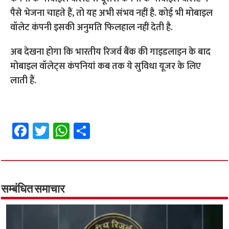
पैसे भेजना चाहते हैं, तो यह अभी संभव नहीं है. कोई भी मोबाइल
वॉलेट कंपनी इसकी अनुमति फिलहाल नहीं देती है.
अब देखना होगा कि भारतीय रिजर्व बैंक की गाइडलाइन के बाद
मोबाइल वॉलेट्स कंपनियां कब तक ये सुविधा यूजर के लिए
लाती हैं.
Fa
T
W
S
ce
wi
h
h
b
tt
at
ar
o
er
sA
e
o
p
सम्बंधित समाचार
k
p