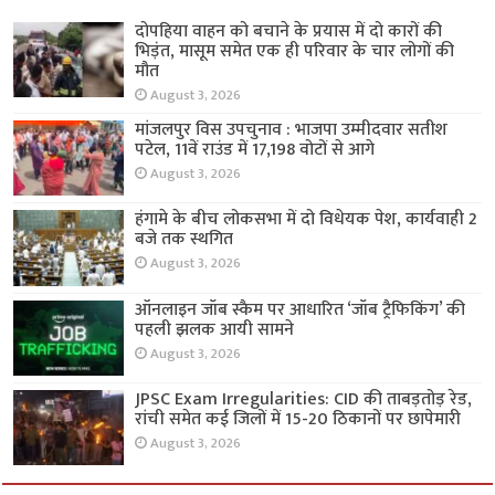
दोपहिया वाहन को बचाने के प्रयास में दो कारों की
भिड़ंत, मासूम समेत एक ही परिवार के चार लोगों की
मौत
August 3, 2026
मांजलपुर विस उपचुनाव : भाजपा उम्मीदवार सतीश
पटेल, 11वें राउंड में 17,198 वोटों से आगे
August 3, 2026
हंगामे के बीच लोकसभा में दो विधेयक पेश, कार्यवाही 2
बजे तक स्थगित
August 3, 2026
ऑनलाइन जॉब स्कैम पर आधारित ‘जॉब ट्रैफिकिंग’ की
पहली झलक आयी सामने
August 3, 2026
JPSC Exam Irregularities: CID की ताबड़तोड़ रेड,
रांची समेत कई जिलों में 15-20 ठिकानों पर छापेमारी
August 3, 2026