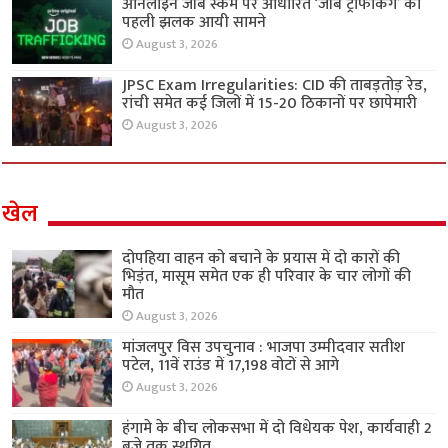
ऑनलाइन जॉब स्कैम पर आधारित ‘जॉब ट्रैफिकिंग’ की
पहली झलक आयी सामने
August 3, 2026
JPSC Exam Irregularities: CID की ताबड़तोड़ रेड,
रांची समेत कई जिलों में 15-20 ठिकानों पर छापेमारी
August 3, 2026
खेल
दोपहिया वाहन को बचाने के प्रयास में दो कारों की
भिड़ंत, मासूम समेत एक ही परिवार के चार लोगों की
मौत
August 3, 2026
मांजलपुर विस उपचुनाव : भाजपा उम्मीदवार सतीश
पटेल, 11वें राउंड में 17,198 वोटों से आगे
August 3, 2026
हंगामे के बीच लोकसभा में दो विधेयक पेश, कार्यवाही 2
बजे तक स्थगित