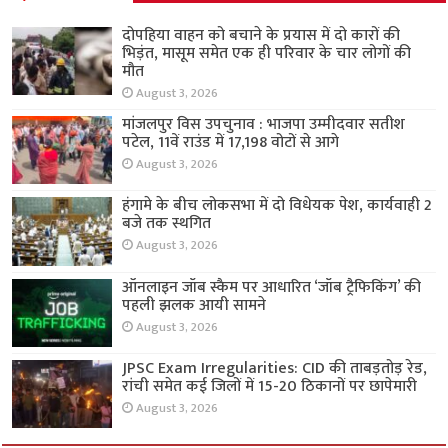
दोपहिया वाहन को बचाने के प्रयास में दो कारों की
भिड़ंत, मासूम समेत एक ही परिवार के चार लोगों की
मौत
August 3, 2026
मांजलपुर विस उपचुनाव : भाजपा उम्मीदवार सतीश
पटेल, 11वें राउंड में 17,198 वोटों से आगे
August 3, 2026
हंगामे के बीच लोकसभा में दो विधेयक पेश, कार्यवाही 2
बजे तक स्थगित
August 3, 2026
ऑनलाइन जॉब स्कैम पर आधारित ‘जॉब ट्रैफिकिंग’ की
पहली झलक आयी सामने
August 3, 2026
JPSC Exam Irregularities: CID की ताबड़तोड़ रेड,
रांची समेत कई जिलों में 15-20 ठिकानों पर छापेमारी
August 3, 2026