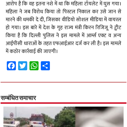
आरोप है कि वह इतना नशे में था कि महिला टॉयलेट में घुस गया।
महिला ने जब विरोध किया तो पिस्टल निकाल कर उसे जान से
मारने की धमकी दे दी, जिसका वीडियो सोशल मीडिया में वायरल
हो गया। इस बारे में देश के गृह राज्य मंत्री किरन रिजिजू ने ट्वीट
किया है कि दिल्ली पुलिस ने इस मामले में आर्म्स एक्ट व अन्य
आईपीसी धाराओं के तहत एफआईआर दर्ज कर ली है। इस मामले
में कठोर कार्रवाई की जाएगी।
Fa
T
W
S
ce
wi
h
h
b
tt
at
ar
o
er
sA
e
o
p
सम्बंधित समाचार
k
p