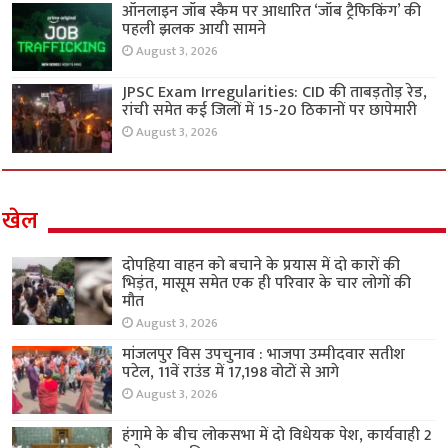
ऑनलाइन जॉब स्कैम पर आधारित ‘जॉब ट्रैफिकिंग’ की
पहली झलक आयी सामने
August 3, 2026
JPSC Exam Irregularities: CID की ताबड़तोड़ रेड,
रांची समेत कई जिलों में 15-20 ठिकानों पर छापेमारी
August 3, 2026
खेल
दोपहिया वाहन को बचाने के प्रयास में दो कारों की
भिड़ंत, मासूम समेत एक ही परिवार के चार लोगों की
मौत
August 3, 2026
मांजलपुर विस उपचुनाव : भाजपा उम्मीदवार सतीश
पटेल, 11वें राउंड में 17,198 वोटों से आगे
August 3, 2026
हंगामे के बीच लोकसभा में दो विधेयक पेश, कार्यवाही 2