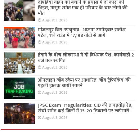
दोपहिया वाहन को बचाने के प्रयास में दो कारों की
भिड़ंत, मासूम समेत एक ही परिवार के चार लोगों की
मौत
August 3, 2026
मांजलपुर विस उपचुनाव : भाजपा उम्मीदवार सतीश
पटेल, 11वें राउंड में 17,198 वोटों से आगे
August 3, 2026
हंगामे के बीच लोकसभा में दो विधेयक पेश, कार्यवाही 2
बजे तक स्थगित
August 3, 2026
ऑनलाइन जॉब स्कैम पर आधारित ‘जॉब ट्रैफिकिंग’ की
पहली झलक आयी सामने
August 3, 2026
JPSC Exam Irregularities: CID की ताबड़तोड़ रेड,
रांची समेत कई जिलों में 15-20 ठिकानों पर छापेमारी
August 3, 2026