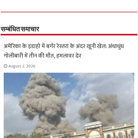
ce
wi
h
h
b
tt
at
ar
o
er
sA
e
o
p
सम्बंधित समाचार
k
p
अमेरिका के इडाहो में बर्गर रेस्तरां के अंदर खूनी खेल: अंधाधुंध
गोलीबारी में तीन की मौत, हमलावर ढेर
August 2, 2026