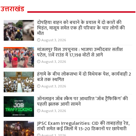
उत्तराखंड
दोपहिया वाहन को बचाने के प्रयास में दो कारों की
भिड़ंत, मासूम समेत एक ही परिवार के चार लोगों की
मौत
August 3, 2026
मांजलपुर विस उपचुनाव : भाजपा उम्मीदवार सतीश
पटेल, 11वें राउंड में 17,198 वोटों से आगे
August 3, 2026
हंगामे के बीच लोकसभा में दो विधेयक पेश, कार्यवाही 2
बजे तक स्थगित
August 3, 2026
ऑनलाइन जॉब स्कैम पर आधारित ‘जॉब ट्रैफिकिंग’ की
पहली झलक आयी सामने
August 3, 2026
JPSC Exam Irregularities: CID की ताबड़तोड़ रेड,
रांची समेत कई जिलों में 15-20 ठिकानों पर छापेमारी
August 3, 2026