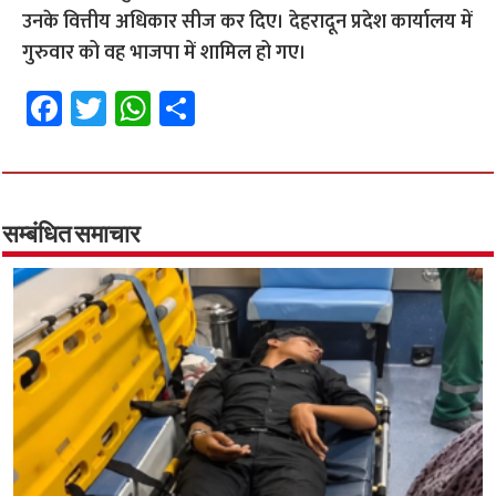
उनके वित्तीय अधिकार सीज कर दिए। देहरादून प्रदेश कार्यालय में
गुरुवार को वह भाजपा में शामिल हो गए।
Fa
T
W
S
ce
wi
h
h
b
tt
at
ar
o
er
sA
e
o
p
सम्बंधित समाचार
k
p