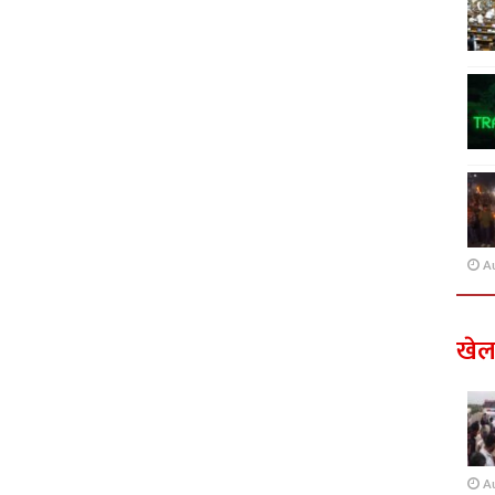
A
खे
A