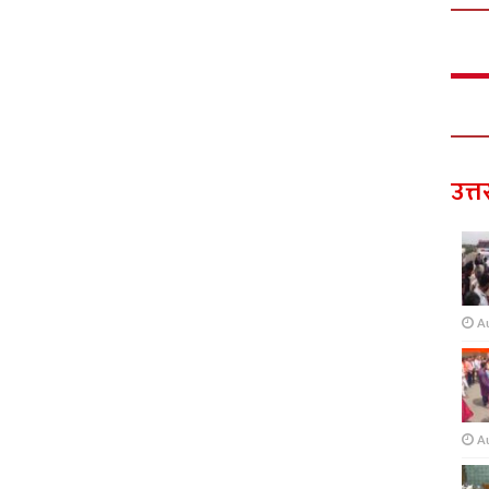
उत्त
A
A