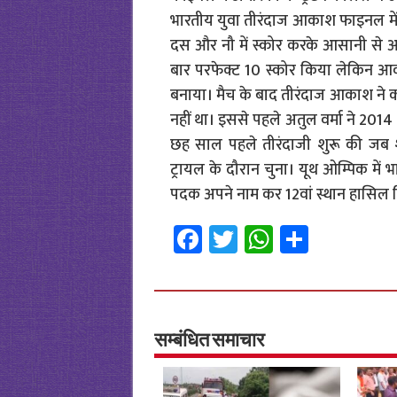
भारतीय युवा तीरंदाज आकाश फाइनल में
दस और नौ में स्कोर करके आसानी से आका
बार परफेक्ट 10 स्कोर किया लेकिन आका
बनाया। मैच के बाद तीरंदाज आकाश ने कह
नहीं था। इससे पहले अतुल वर्मा ने 2014 म
छह साल पहले तीरंदाजी शुरू की जब 
ट्रायल के दौरान चुना। यूथ ओम्पिक में
पदक अपने नाम कर 12वां स्थान हासिल 
Fa
T
W
S
ce
wi
h
h
b
tt
at
ar
o
er
sA
e
o
p
सम्बंधित समाचार
k
p