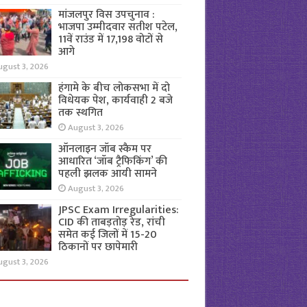
मांजलपुर विस उपचुनाव :
भाजपा उम्मीदवार सतीश पटेल,
11वें राउंड में 17,198 वोटों से
आगे
ugust 3, 2026
हंगामे के बीच लोकसभा में दो
विधेयक पेश, कार्यवाही 2 बजे
तक स्थगित
August 3, 2026
ऑनलाइन जॉब स्कैम पर
आधारित ‘जॉब ट्रैफिकिंग’ की
पहली झलक आयी सामने
August 3, 2026
JPSC Exam Irregularities:
CID की ताबड़तोड़ रेड, रांची
समेत कई जिलों में 15-20
ठिकानों पर छापेमारी
ugust 3, 2026