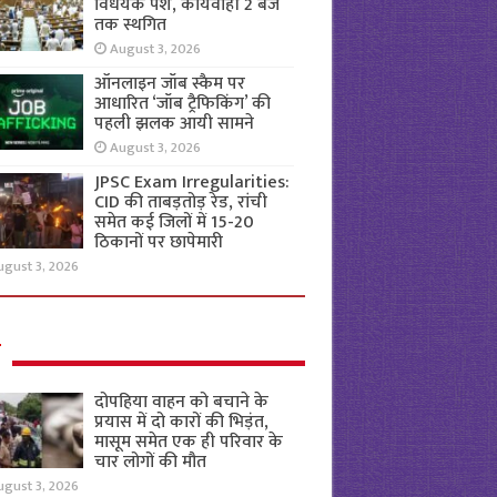
विधेयक पेश, कार्यवाही 2 बजे
तक स्थगित
August 3, 2026
ऑनलाइन जॉब स्कैम पर
आधारित ‘जॉब ट्रैफिकिंग’ की
पहली झलक आयी सामने
August 3, 2026
JPSC Exam Irregularities:
CID की ताबड़तोड़ रेड, रांची
समेत कई जिलों में 15-20
ठिकानों पर छापेमारी
ugust 3, 2026
ल
दोपहिया वाहन को बचाने के
प्रयास में दो कारों की भिड़ंत,
मासूम समेत एक ही परिवार के
चार लोगों की मौत
ugust 3, 2026