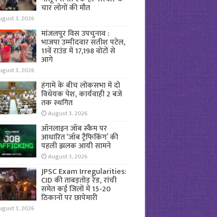
चार लोगों की मौत
ugust 3, 2026
मांजलपुर विस उपचुनाव :
भाजपा उम्मीदवार सतीश पटेल,
11वें राउंड में 17,198 वोटों से
आगे
ugust 3, 2026
हंगामे के बीच लोकसभा में दो
विधेयक पेश, कार्यवाही 2 बजे
तक स्थगित
August 3, 2026
ऑनलाइन जॉब स्कैम पर
आधारित ‘जॉब ट्रैफिकिंग’ की
पहली झलक आयी सामने
August 3, 2026
JPSC Exam Irregularities:
CID की ताबड़तोड़ रेड, रांची
समेत कई जिलों में 15-20
ठिकानों पर छापेमारी
ugust 3, 2026