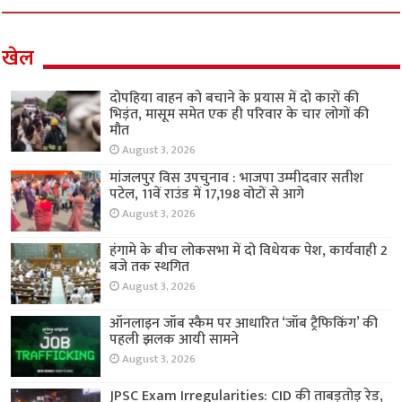
खेल
दोपहिया वाहन को बचाने के प्रयास में दो कारों की
भिड़ंत, मासूम समेत एक ही परिवार के चार लोगों की
मौत
August 3, 2026
मांजलपुर विस उपचुनाव : भाजपा उम्मीदवार सतीश
पटेल, 11वें राउंड में 17,198 वोटों से आगे
August 3, 2026
हंगामे के बीच लोकसभा में दो विधेयक पेश, कार्यवाही 2
बजे तक स्थगित
August 3, 2026
ऑनलाइन जॉब स्कैम पर आधारित ‘जॉब ट्रैफिकिंग’ की
पहली झलक आयी सामने
August 3, 2026
JPSC Exam Irregularities: CID की ताबड़तोड़ रेड,