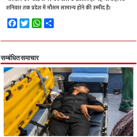
शनिवार तक प्रदेश में मौसम सामान्य होने की उम्मीद है।
Fa
T
W
S
ce
wi
h
h
b
tt
at
ar
o
er
sA
e
o
p
सम्बंधित समाचार
k
p