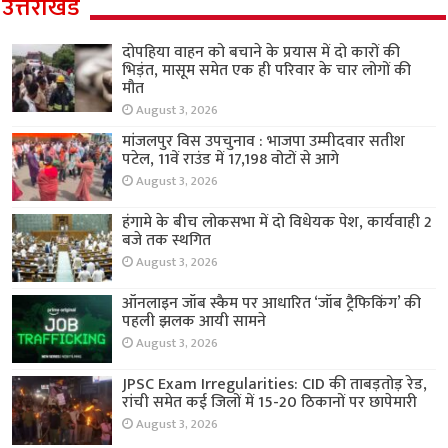
उत्तराखंड
दोपहिया वाहन को बचाने के प्रयास में दो कारों की
भिड़ंत, मासूम समेत एक ही परिवार के चार लोगों की
मौत
August 3, 2026
मांजलपुर विस उपचुनाव : भाजपा उम्मीदवार सतीश
पटेल, 11वें राउंड में 17,198 वोटों से आगे
August 3, 2026
हंगामे के बीच लोकसभा में दो विधेयक पेश, कार्यवाही 2
बजे तक स्थगित
August 3, 2026
ऑनलाइन जॉब स्कैम पर आधारित ‘जॉब ट्रैफिकिंग’ की
पहली झलक आयी सामने
August 3, 2026
JPSC Exam Irregularities: CID की ताबड़तोड़ रेड,
रांची समेत कई जिलों में 15-20 ठिकानों पर छापेमारी
August 3, 2026