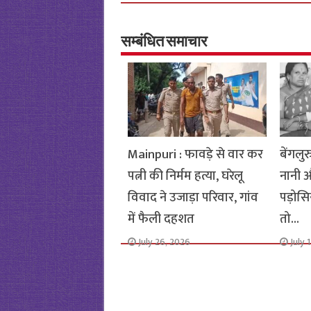
b
tt
at
ar
o
er
sA
e
o
p
सम्बंधित समाचार
k
p
Mainpuri : फावड़े से वार कर
बेंगलुर
पत्नी की निर्मम हत्या, घरेलू
नानी 
विवाद ने उजाड़ा परिवार, गांव
पड़ोसिय
में फैली दहशत
तो…
July 26, 2026
July 