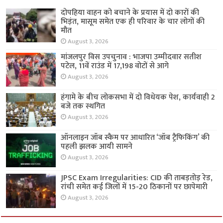
दोपहिया वाहन को बचाने के प्रयास में दो कारों की
भिड़ंत, मासूम समेत एक ही परिवार के चार लोगों की
मौत
August 3, 2026
मांजलपुर विस उपचुनाव : भाजपा उम्मीदवार सतीश
पटेल, 11वें राउंड में 17,198 वोटों से आगे
August 3, 2026
हंगामे के बीच लोकसभा में दो विधेयक पेश, कार्यवाही 2
बजे तक स्थगित
August 3, 2026
ऑनलाइन जॉब स्कैम पर आधारित ‘जॉब ट्रैफिकिंग’ की
पहली झलक आयी सामने
August 3, 2026
JPSC Exam Irregularities: CID की ताबड़तोड़ रेड,
रांची समेत कई जिलों में 15-20 ठिकानों पर छापेमारी
August 3, 2026