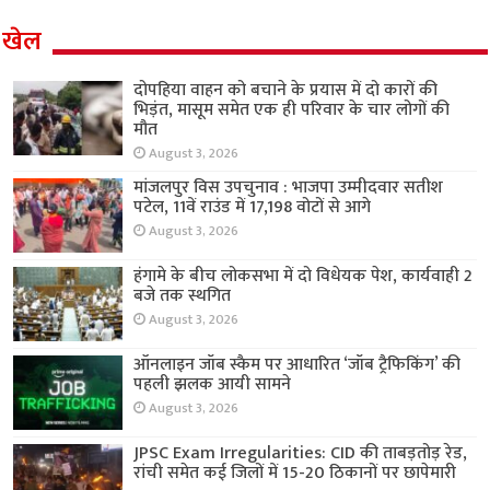
खेल
दोपहिया वाहन को बचाने के प्रयास में दो कारों की
भिड़ंत, मासूम समेत एक ही परिवार के चार लोगों की
मौत
August 3, 2026
मांजलपुर विस उपचुनाव : भाजपा उम्मीदवार सतीश
पटेल, 11वें राउंड में 17,198 वोटों से आगे
August 3, 2026
हंगामे के बीच लोकसभा में दो विधेयक पेश, कार्यवाही 2
बजे तक स्थगित
August 3, 2026
ऑनलाइन जॉब स्कैम पर आधारित ‘जॉब ट्रैफिकिंग’ की
पहली झलक आयी सामने
August 3, 2026
JPSC Exam Irregularities: CID की ताबड़तोड़ रेड,
रांची समेत कई जिलों में 15-20 ठिकानों पर छापेमारी