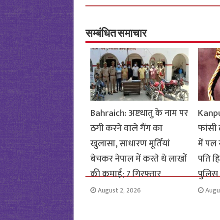
b
tt
at
ar
o
er
sA
e
o
p
सम्बंधित समाचार
k
p
Bahraich: अष्टधातु के नाम पर
Kanpur
ठगी करने वाले गैंग का
फांसी
खुलासा, साधारण मूर्तियां
में पल
बेचकर नेपाल में करते थे लाखों
पति हिर
की कमाई; 7 गिरफ्तार
पुलिस
August 2, 2026
Augu