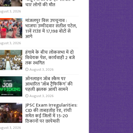
चार लोगों की मौत
ugust 3, 2026
मांजलपुर विस उपचुनाव :
भाजपा उम्मीदवार सतीश पटेल,
11वें राउंड में 17,198 वोटों से
आगे
ugust 3, 2026
हंगामे के बीच लोकसभा में दो
विधेयक पेश, कार्यवाही 2 बजे
तक स्थगित
August 3, 2026
ऑनलाइन जॉब स्कैम पर
आधारित ‘जॉब ट्रैफिकिंग’ की
पहली झलक आयी सामने
August 3, 2026
JPSC Exam Irregularities:
CID की ताबड़तोड़ रेड, रांची
समेत कई जिलों में 15-20
ठिकानों पर छापेमारी
ugust 3, 2026