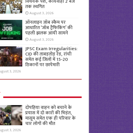
विधेयक पेश, कार्यवाही 2 बजे
तक स्थगित
August 3, 2026
ऑनलाइन जॉब स्कैम पर
आधारित ‘जॉब ट्रैफिकिंग’ की
पहली झलक आयी सामने
August 3, 2026
JPSC Exam Irregularities:
CID की ताबड़तोड़ रेड, रांची
समेत कई जिलों में 15-20
ठिकानों पर छापेमारी
ugust 3, 2026
ल
दोपहिया वाहन को बचाने के
प्रयास में दो कारों की भिड़ंत,
मासूम समेत एक ही परिवार के
चार लोगों की मौत
ugust 3, 2026