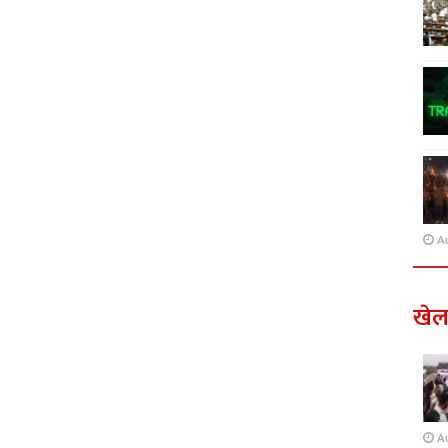
A
खे
A