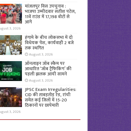
मांजलपुर विस उपचुनाव :
भाजपा उम्मीदवार सतीश पटेल,
11वें राउंड में 17,198 वोटों से
आगे
ugust 3, 2026
हंगामे के बीच लोकसभा में दो
विधेयक पेश, कार्यवाही 2 बजे
तक स्थगित
August 3, 2026
ऑनलाइन जॉब स्कैम पर
आधारित ‘जॉब ट्रैफिकिंग’ की
पहली झलक आयी सामने
August 3, 2026
JPSC Exam Irregularities:
CID की ताबड़तोड़ रेड, रांची
समेत कई जिलों में 15-20
ठिकानों पर छापेमारी
ugust 3, 2026