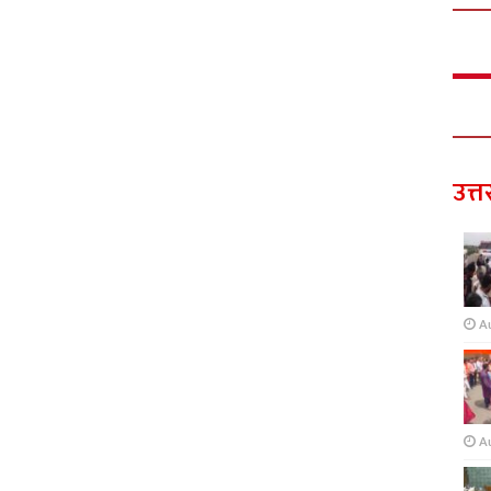
उत्त
A
A