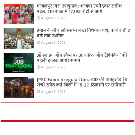
मांजलपुर विस उपचुनाव : भाजपा उम्मीदवार सतीश
पटेल, 11वें राउंड में 17,198 वोटों से आगे
August 3, 2026
हंगामे के बीच लोकसभा में दो विधेयक पेश, कार्यवाही 2
बजे तक स्थगित
August 3, 2026
ऑनलाइन जॉब स्कैम पर आधारित ‘जॉब ट्रैफिकिंग’ की
पहली झलक आयी सामने
August 3, 2026
JPSC Exam Irregularities: CID की ताबड़तोड़ रेड,
रांची समेत कई जिलों में 15-20 ठिकानों पर छापेमारी
August 3, 2026