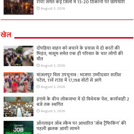
रांची समेत कई जिलों में 15-20 ठिकानों पर छापेमारी
August 3, 2026
खेल
दोपहिया वाहन को बचाने के प्रयास में दो कारों की
भिड़ंत, मासूम समेत एक ही परिवार के चार लोगों की
मौत
August 3, 2026
मांजलपुर विस उपचुनाव : भाजपा उम्मीदवार सतीश
पटेल, 11वें राउंड में 17,198 वोटों से आगे
August 3, 2026
हंगामे के बीच लोकसभा में दो विधेयक पेश, कार्यवाही 2
बजे तक स्थगित
August 3, 2026
ऑनलाइन जॉब स्कैम पर आधारित ‘जॉब ट्रैफिकिंग’ की
पहली झलक आयी सामने