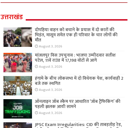
उत्तराखंड
दोपहिया वाहन को बचाने के प्रयास में दो कारों की
भिड़ंत, मासूम समेत एक ही परिवार के चार लोगों की
मौत
August 3, 2026
मांजलपुर विस उपचुनाव : भाजपा उम्मीदवार सतीश
पटेल, 11वें राउंड में 17,198 वोटों से आगे
August 3, 2026
हंगामे के बीच लोकसभा में दो विधेयक पेश, कार्यवाही 2
बजे तक स्थगित
August 3, 2026
ऑनलाइन जॉब स्कैम पर आधारित ‘जॉब ट्रैफिकिंग’ की
पहली झलक आयी सामने
August 3, 2026
JPSC Exam Irregularities: CID की ताबड़तोड़ रेड,