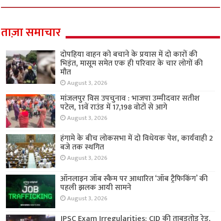
ताज़ा समाचार
दोपहिया वाहन को बचाने के प्रयास में दो कारों की
भिड़ंत, मासूम समेत एक ही परिवार के चार लोगों की
मौत
August 3, 2026
मांजलपुर विस उपचुनाव : भाजपा उम्मीदवार सतीश
पटेल, 11वें राउंड में 17,198 वोटों से आगे
August 3, 2026
हंगामे के बीच लोकसभा में दो विधेयक पेश, कार्यवाही 2
बजे तक स्थगित
August 3, 2026
ऑनलाइन जॉब स्कैम पर आधारित ‘जॉब ट्रैफिकिंग’ की
पहली झलक आयी सामने
August 3, 2026
JPSC Exam Irregularities: CID की ताबड़तोड़ रेड,