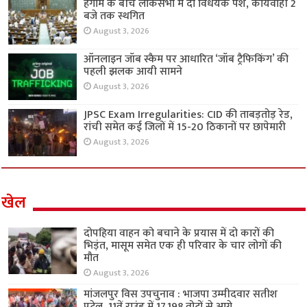
हंगामे के बीच लोकसभा में दो विधेयक पेश, कार्यवाही 2
बजे तक स्थगित
August 3, 2026
ऑनलाइन जॉब स्कैम पर आधारित ‘जॉब ट्रैफिकिंग’ की
पहली झलक आयी सामने
August 3, 2026
JPSC Exam Irregularities: CID की ताबड़तोड़ रेड,
रांची समेत कई जिलों में 15-20 ठिकानों पर छापेमारी
August 3, 2026
खेल
दोपहिया वाहन को बचाने के प्रयास में दो कारों की
भिड़ंत, मासूम समेत एक ही परिवार के चार लोगों की
मौत
August 3, 2026
मांजलपुर विस उपचुनाव : भाजपा उम्मीदवार सतीश
पटेल, 11वें राउंड में 17,198 वोटों से आगे