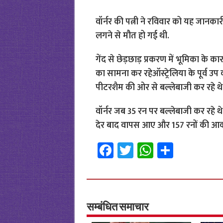
वॉर्नर की पत्नी ने रविवार को यह जानकार
लगने से मौत हो गई थी.
गेंद से छेड़छाड़ प्रकरण में भूमिका के कार
का सामना कर रहेऑस्ट्रेलिया के पूर्व उ
पीटरशैम की ओर से बल्लेबाजी कर रहे थे
वॉर्नर जब 35 रन पर बल्लेबाजी कर रहे 
देर बाद वापस आए और 157 रनों की आकर
Fa
T
W
S
ce
wi
h
h
b
tt
at
ar
o
er
sA
e
o
p
सम्बंधित समाचार