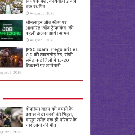
विधेयक पेश, कार्यवाही 2 बजे
तक स्थगित
August 3, 2026
ऑनलाइन जॉब स्कैम पर
आधारित ‘जॉब ट्रैफिकिंग’ की
पहली झलक आयी सामने
August 3, 2026
JPSC Exam Irregularities:
CID की ताबड़तोड़ रेड, रांची
समेत कई जिलों में 15-20
ठिकानों पर छापेमारी
ugust 3, 2026
ल
दोपहिया वाहन को बचाने के
प्रयास में दो कारों की भिड़ंत,
मासूम समेत एक ही परिवार के
चार लोगों की मौत
ugust 3, 2026