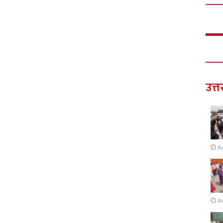
उत्त
A
A