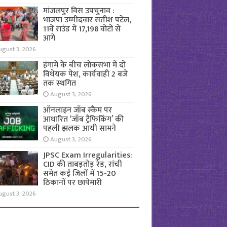
मांजलपुर विस उपचुनाव :
भाजपा उम्मीदवार सतीश पटेल,
11वें राउंड में 17,198 वोटों से
आगे
ugust 3, 2026
हंगामे के बीच लोकसभा में दो
विधेयक पेश, कार्यवाही 2 बजे
तक स्थगित
August 3, 2026
ऑनलाइन जॉब स्कैम पर
आधारित ‘जॉब ट्रैफिकिंग’ की
पहली झलक आयी सामने
August 3, 2026
JPSC Exam Irregularities:
CID की ताबड़तोड़ रेड, रांची
समेत कई जिलों में 15-20
ठिकानों पर छापेमारी
ugust 3, 2026