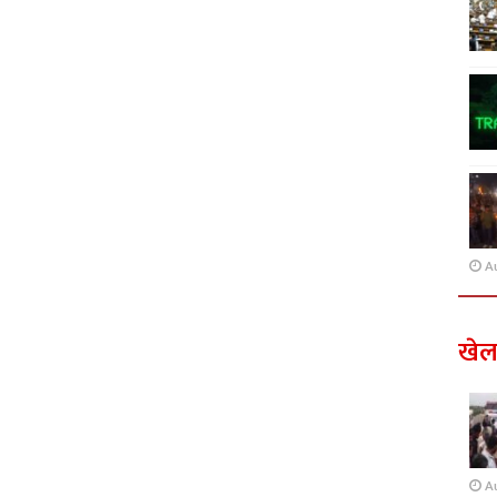
A
खे
A