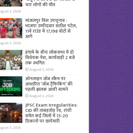
चार लोगों की मौत
ugust 3, 2026
मांजलपुर विस उपचुनाव :
भाजपा उम्मीदवार सतीश पटेल,
11वें राउंड में 17,198 वोटों से
आगे
ugust 3, 2026
हंगामे के बीच लोकसभा में दो
विधेयक पेश, कार्यवाही 2 बजे
तक स्थगित
August 3, 2026
ऑनलाइन जॉब स्कैम पर
आधारित ‘जॉब ट्रैफिकिंग’ की
पहली झलक आयी सामने
August 3, 2026
JPSC Exam Irregularities:
CID की ताबड़तोड़ रेड, रांची
समेत कई जिलों में 15-20
ठिकानों पर छापेमारी
ugust 3, 2026