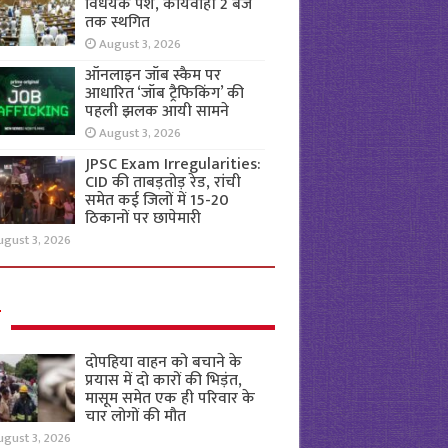
विधेयक पेश, कार्यवाही 2 बजे
तक स्थगित
August 3, 2026
ऑनलाइन जॉब स्कैम पर
आधारित ‘जॉब ट्रैफिकिंग’ की
पहली झलक आयी सामने
August 3, 2026
JPSC Exam Irregularities:
CID की ताबड़तोड़ रेड, रांची
समेत कई जिलों में 15-20
ठिकानों पर छापेमारी
ugust 3, 2026
ल
दोपहिया वाहन को बचाने के
प्रयास में दो कारों की भिड़ंत,
मासूम समेत एक ही परिवार के
चार लोगों की मौत
ugust 3, 2026