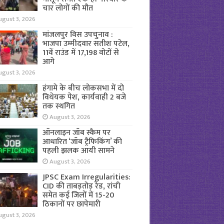
चार लोगों की मौत
ugust 3, 2026
मांजलपुर विस उपचुनाव :
भाजपा उम्मीदवार सतीश पटेल,
11वें राउंड में 17,198 वोटों से
आगे
ugust 3, 2026
हंगामे के बीच लोकसभा में दो
विधेयक पेश, कार्यवाही 2 बजे
तक स्थगित
August 3, 2026
ऑनलाइन जॉब स्कैम पर
आधारित ‘जॉब ट्रैफिकिंग’ की
पहली झलक आयी सामने
August 3, 2026
JPSC Exam Irregularities:
CID की ताबड़तोड़ रेड, रांची
समेत कई जिलों में 15-20
ठिकानों पर छापेमारी
ugust 3, 2026