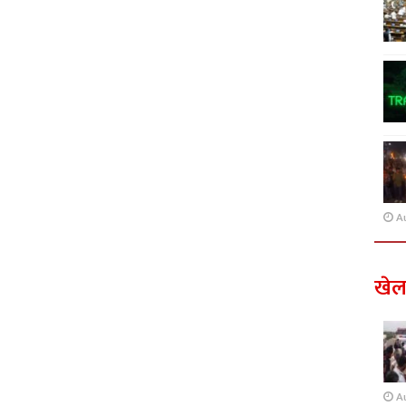
A
खे
A