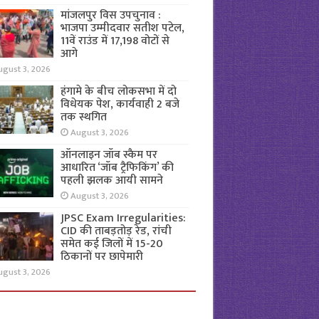
मांजलपुर विस उपचुनाव :
भाजपा उम्मीदवार सतीश पटेल,
11वें राउंड में 17,198 वोटों से
आगे
ugust 3, 2026
हंगामे के बीच लोकसभा में दो
विधेयक पेश, कार्यवाही 2 बजे
तक स्थगित
August 3, 2026
ऑनलाइन जॉब स्कैम पर
आधारित ‘जॉब ट्रैफिकिंग’ की
पहली झलक आयी सामने
August 3, 2026
JPSC Exam Irregularities:
CID की ताबड़तोड़ रेड, रांची
समेत कई जिलों में 15-20
ठिकानों पर छापेमारी
ugust 3, 2026