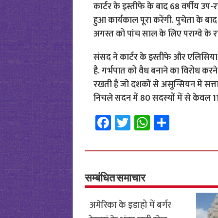
कार्टर के इस्तीफे के बाद 68 वर्षीय उप-र
हुआ कार्यकाल पूरा करेंगी. पुचेता के बाद
अगस्त को पांच साल के लिए पराग्वे के राष्ट
संसद ने कार्टर के इस्तीफे और एलिसिया प
है. गर्भपात को वैध बनाने का विरोध करन
रखती हैं जो दशकों से असुन्सियन में सत्ता
निचले सदन में 80 सदस्यों में से केवल 11 
Fa
T
W
S
ce
wi
h
h
b
tt
at
ar
o
er
sA
e
o
p
सम्बंधित समाचार
k
p
अमेरिका के इडाहो में बर्गर