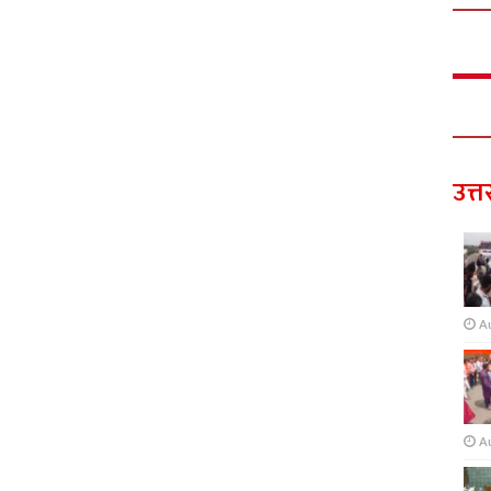
उत्त
A
A