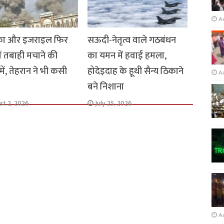
A
का और इजराइल फिर
सऊदी-नेतृत्व वाले गठबंधन
ें तबाही मचाने की
का यमन में हवाई हमला,
में, तेहरान ने भी कसी
होदेइदाह के हूथी सैन्य ठिकाने
A
बने निशाना
st 2, 2026
July 25, 2026
A