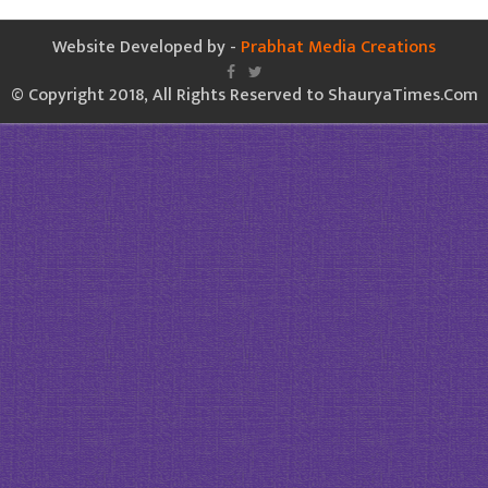
Website Developed by -
Prabhat Media Creations
© Copyright 2018, All Rights Reserved to ShauryaTimes.Com