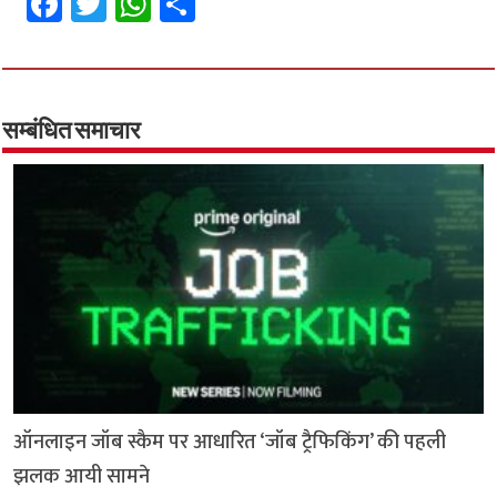
Fa
T
W
S
ce
wi
h
h
b
tt
at
ar
o
er
sA
e
o
p
सम्बंधित समाचार
k
p
ऑनलाइन जॉब स्कैम पर आधारित ‘जॉब ट्रैफिकिंग’ की पहली
झलक आयी सामने