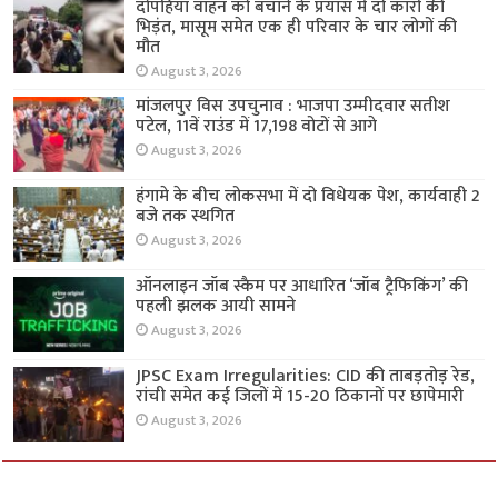
दोपहिया वाहन को बचाने के प्रयास में दो कारों की
भिड़ंत, मासूम समेत एक ही परिवार के चार लोगों की
मौत
August 3, 2026
मांजलपुर विस उपचुनाव : भाजपा उम्मीदवार सतीश
पटेल, 11वें राउंड में 17,198 वोटों से आगे
August 3, 2026
हंगामे के बीच लोकसभा में दो विधेयक पेश, कार्यवाही 2
बजे तक स्थगित
August 3, 2026
ऑनलाइन जॉब स्कैम पर आधारित ‘जॉब ट्रैफिकिंग’ की
पहली झलक आयी सामने
August 3, 2026
JPSC Exam Irregularities: CID की ताबड़तोड़ रेड,
रांची समेत कई जिलों में 15-20 ठिकानों पर छापेमारी
August 3, 2026