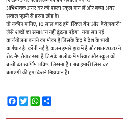
शिक्षक अगर क्लासरूम को प्रयोगशाला बना दें।
अभिभावक अगर घर को पहला स्कूल मान लें और बच्चा अगर
सवाल पूछने से डरना छोड़ दे।
तो यकीन मानिए, 10 साल बाद हमें ‘स्किल गैप’ और ‘बेरोज़गारी’
जैसे शब्दों का समाधान नहीं ढूंढना पड़ेगा। नया सत्र नई
कार्ययोजना बनाने का मौका है जिसके केंद्र में देश के भावी
कर्णधार है। कॉपी नई है, कलम हमारे हाथ में है और NEP2020 ने
रोड मैप तैयार रखा है जिसके अलोक में परिवार और स्कूल को
बच्चों का स्वर्णिम भविष्य लिखना है । अब हमारी लिखावट
बताएगी की हम कितने निष्ठावान है।
Fa
T
W
S
ce
wi
h
h
b
tt
at
ar
o
er
sA
e