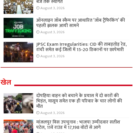
बजे तक स्थगित
August 3, 2026
ऑनलाइन जॉब स्कैम पर आधारित ‘जॉब ट्रैफिकिंग’ की
पहली झलक आयी सामने
August 3, 2026
JPSC Exam Irregularities: CID की ताबड़तोड़ रेड,
रांची समेत कई जिलों में 15-20 ठिकानों पर छापेमारी
August 3, 2026
खेल
दोपहिया वाहन को बचाने के प्रयास में दो कारों की
भिड़ंत, मासूम समेत एक ही परिवार के चार लोगों की
मौत
August 3, 2026
मांजलपुर विस उपचुनाव : भाजपा उम्मीदवार सतीश
पटेल, 11वें राउंड में 17,198 वोटों से आगे