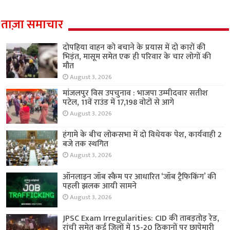
ताज़ा समाचार
दोपहिया वाहन को बचाने के प्रयास में दो कारों की
भिड़ंत, मासूम समेत एक ही परिवार के चार लोगों की
मौत
August 3, 2026
मांजलपुर विस उपचुनाव : भाजपा उम्मीदवार सतीश
पटेल, 11वें राउंड में 17,198 वोटों से आगे
August 3, 2026
हंगामे के बीच लोकसभा में दो विधेयक पेश, कार्यवाही 2
बजे तक स्थगित
August 3, 2026
ऑनलाइन जॉब स्कैम पर आधारित ‘जॉब ट्रैफिकिंग’ की
पहली झलक आयी सामने
August 3, 2026
JPSC Exam Irregularities: CID की ताबड़तोड़ रेड,
रांची समेत कई जिलों में 15-20 ठिकानों पर छापेमारी