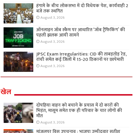
हंगामे के बीच लोकसभा में दो विधेयक पेश, कार्यवाही 2
बजे तक स्थगित
August 3, 2026
ऑनलाइन जॉब स्कैम पर आधारित ‘जॉब ट्रैफिकिंग’ की
पहली झलक आयी सामने
August 3, 2026
JPSC Exam Irregularities: CID की ताबड़तोड़ रेड,
रांची समेत कई जिलों में 15-20 ठिकानों पर छापेमारी
August 3, 2026
खेल
दोपहिया वाहन को बचाने के प्रयास में दो कारों की
भिड़ंत, मासूम समेत एक ही परिवार के चार लोगों की
मौत
August 3, 2026
मांजलपुर विस उपचुनाव : भाजपा उम्मीदवार सतीश