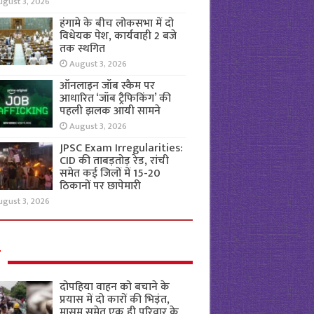
ugust 3, 2026
हंगामे के बीच लोकसभा में दो
विधेयक पेश, कार्यवाही 2 बजे
तक स्थगित
August 3, 2026
ऑनलाइन जॉब स्कैम पर
आधारित ‘जॉब ट्रैफिकिंग’ की
पहली झलक आयी सामने
August 3, 2026
JPSC Exam Irregularities:
CID की ताबड़तोड़ रेड, रांची
समेत कई जिलों में 15-20
ठिकानों पर छापेमारी
ugust 3, 2026
ल
दोपहिया वाहन को बचाने के
प्रयास में दो कारों की भिड़ंत,
मासूम समेत एक ही परिवार के