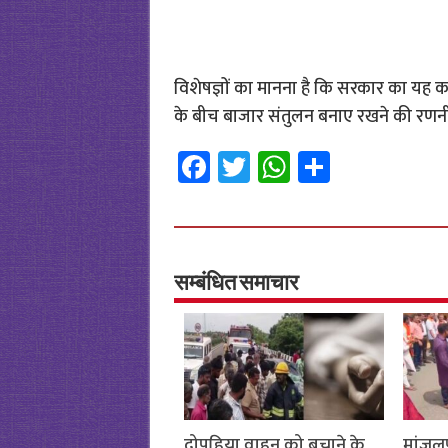
विशेषज्ञों का मानना है कि सरकार का यह कद
के बीच बाजार संतुलन बनाए रखने की रणनीत
Fa
T
W
S
ce
wi
h
h
b
tt
at
ar
o
er
sA
e
o
p
सम्बंधित समाचार
k
p
दोपहिया वाहन को बचाने के
मांजलप