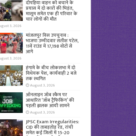
दोपहिया वाहन को बचाने के
प्रयास में दो कारों की भिड़ंत,
मासूम समेत एक ही परिवार के
चार लोगों की मौत
ugust 3, 2026
मांजलपुर विस उपचुनाव :
भाजपा उम्मीदवार सतीश पटेल,
11वें राउंड में 17,198 वोटों से
आगे
ugust 3, 2026
हंगामे के बीच लोकसभा में दो
विधेयक पेश, कार्यवाही 2 बजे
तक स्थगित
August 3, 2026
ऑनलाइन जॉब स्कैम पर
आधारित ‘जॉब ट्रैफिकिंग’ की
पहली झलक आयी सामने
August 3, 2026
JPSC Exam Irregularities:
CID की ताबड़तोड़ रेड, रांची
समेत कई जिलों में 15-20