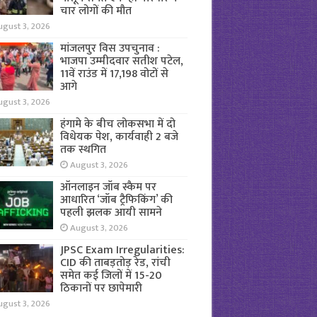
चार लोगों की मौत
ugust 3, 2026
मांजलपुर विस उपचुनाव :
भाजपा उम्मीदवार सतीश पटेल,
11वें राउंड में 17,198 वोटों से
आगे
ugust 3, 2026
हंगामे के बीच लोकसभा में दो
विधेयक पेश, कार्यवाही 2 बजे
तक स्थगित
August 3, 2026
ऑनलाइन जॉब स्कैम पर
आधारित ‘जॉब ट्रैफिकिंग’ की
पहली झलक आयी सामने
August 3, 2026
JPSC Exam Irregularities:
CID की ताबड़तोड़ रेड, रांची
समेत कई जिलों में 15-20
ठिकानों पर छापेमारी
ugust 3, 2026