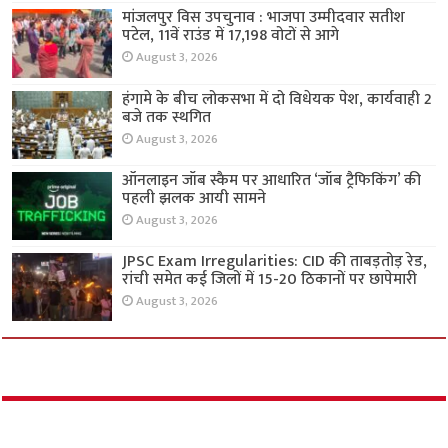
मांजलपुर विस उपचुनाव : भाजपा उम्मीदवार सतीश
पटेल, 11वें राउंड में 17,198 वोटों से आगे
August 3, 2026
हंगामे के बीच लोकसभा में दो विधेयक पेश, कार्यवाही 2
बजे तक स्थगित
August 3, 2026
ऑनलाइन जॉब स्कैम पर आधारित ‘जॉब ट्रैफिकिंग’ की
पहली झलक आयी सामने
August 3, 2026
JPSC Exam Irregularities: CID की ताबड़तोड़ रेड,
रांची समेत कई जिलों में 15-20 ठिकानों पर छापेमारी
August 3, 2026