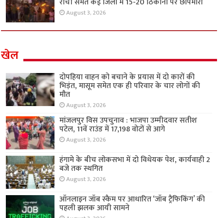
रांची समेत कई जिलों में 15-20 ठिकानों पर छापेमारी
August 3, 2026
खेल
दोपहिया वाहन को बचाने के प्रयास में दो कारों की
भिड़ंत, मासूम समेत एक ही परिवार के चार लोगों की
मौत
August 3, 2026
मांजलपुर विस उपचुनाव : भाजपा उम्मीदवार सतीश
पटेल, 11वें राउंड में 17,198 वोटों से आगे
August 3, 2026
हंगामे के बीच लोकसभा में दो विधेयक पेश, कार्यवाही 2
बजे तक स्थगित
August 3, 2026
ऑनलाइन जॉब स्कैम पर आधारित ‘जॉब ट्रैफिकिंग’ की
पहली झलक आयी सामने