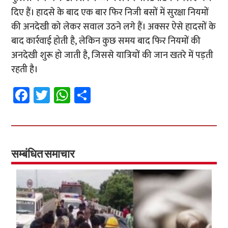
दिए हैं। हादसे के बाद एक बार फिर निजी बसों में सुरक्षा नियमों
की अनदेखी को लेकर सवाल उठने लगे हैं। अक्सर ऐसे हादसों के
बाद कार्रवाई होती है, लेकिन कुछ समय बाद फिर नियमों की
अनदेखी शुरू हो जाती है, जिससे यात्रियों की जान खतरे में पड़ती
रहती है।
Fa
T
W
S
ce
wi
h
h
b
tt
at
ar
o
er
sA
e
o
p
सम्बंधित समाचार
k
p