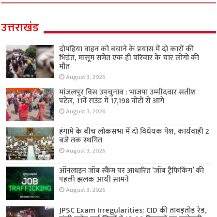
उत्तराखंड
दोपहिया वाहन को बचाने के प्रयास में दो कारों की
भिड़ंत, मासूम समेत एक ही परिवार के चार लोगों की
मौत
August 3, 2026
मांजलपुर विस उपचुनाव : भाजपा उम्मीदवार सतीश
पटेल, 11वें राउंड में 17,198 वोटों से आगे
August 3, 2026
हंगामे के बीच लोकसभा में दो विधेयक पेश, कार्यवाही 2
बजे तक स्थगित
August 3, 2026
ऑनलाइन जॉब स्कैम पर आधारित ‘जॉब ट्रैफिकिंग’ की
पहली झलक आयी सामने
August 3, 2026
JPSC Exam Irregularities: CID की ताबड़तोड़ रेड,