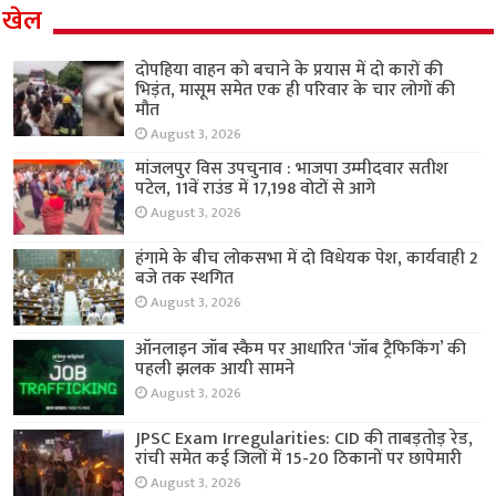
© Copyright 2018, All Rights Reserved to ShauryaTimes.Com