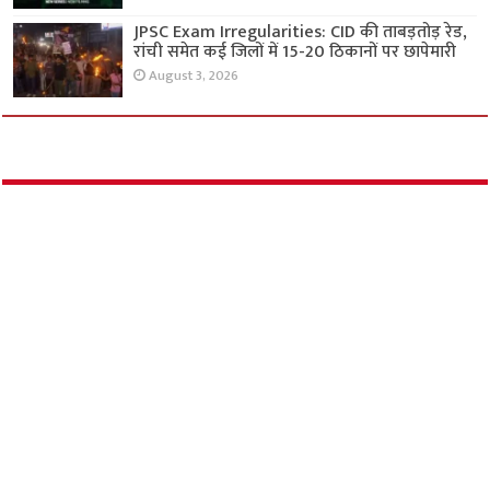
JPSC Exam Irregularities: CID की ताबड़तोड़ रेड,
रांची समेत कई जिलों में 15-20 ठिकानों पर छापेमारी
August 3, 2026
उत्तराखंड
दोपहिया वाहन को बचाने के प्रयास में दो कारों की
भिड़ंत, मासूम समेत एक ही परिवार के चार लोगों की
मौत
August 3, 2026
मांजलपुर विस उपचुनाव : भाजपा उम्मीदवार सतीश
पटेल, 11वें राउंड में 17,198 वोटों से आगे
August 3, 2026