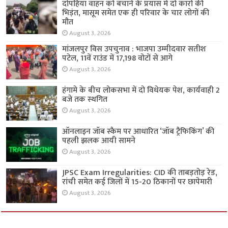
मांजलपुर विस उपचुनाव : भाजपा उम्मीदवार सतीश
पटेल, 11वें राउंड में 17,198 वोटों से आगे
August 3, 2026
हंगामे के बीच लोकसभा में दो विधेयक पेश, कार्यवाही 2
बजे तक स्थगित
August 3, 2026
ऑनलाइन जॉब स्कैम पर आधारित ‘जॉब ट्रैफिकिंग’ की
पहली झलक आयी सामने
August 3, 2026
JPSC Exam Irregularities: CID की ताबड़तोड़ रेड,
रांची समेत कई जिलों में 15-20 ठिकानों पर छापेमारी
August 3, 2026
Website Developed by -
Prabhat Media Creations