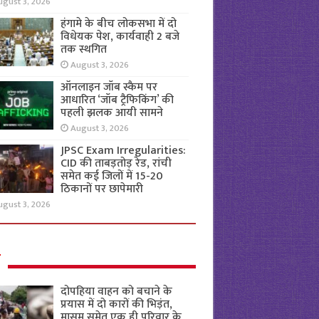
ugust 3, 2026
हंगामे के बीच लोकसभा में दो
विधेयक पेश, कार्यवाही 2 बजे
तक स्थगित
August 3, 2026
ऑनलाइन जॉब स्कैम पर
आधारित ‘जॉब ट्रैफिकिंग’ की
पहली झलक आयी सामने
August 3, 2026
JPSC Exam Irregularities:
CID की ताबड़तोड़ रेड, रांची
समेत कई जिलों में 15-20
ठिकानों पर छापेमारी
ugust 3, 2026
ल
दोपहिया वाहन को बचाने के
प्रयास में दो कारों की भिड़ंत,
मासूम समेत एक ही परिवार के