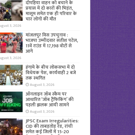
दोपहिया वाहन को बचाने के
प्रयास में दो कारों की भिड़ंत,
मासूम समेत एक ही परिवार के
चार लोगों की मौत
ugust 3, 2026
मांजलपुर विस उपचुनाव :
भाजपा उम्मीदवार सतीश पटेल,
11वें राउंड में 17,198 वोटों से
आगे
ugust 3, 2026
हंगामे के बीच लोकसभा में दो
विधेयक पेश, कार्यवाही 2 बजे
तक स्थगित
August 3, 2026
ऑनलाइन जॉब स्कैम पर
आधारित ‘जॉब ट्रैफिकिंग’ की
पहली झलक आयी सामने
August 3, 2026
JPSC Exam Irregularities:
CID की ताबड़तोड़ रेड, रांची
समेत कई जिलों में 15-20