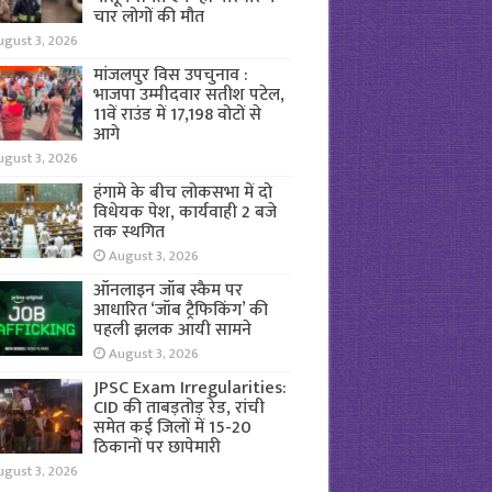
चार लोगों की मौत
ugust 3, 2026
मांजलपुर विस उपचुनाव :
भाजपा उम्मीदवार सतीश पटेल,
11वें राउंड में 17,198 वोटों से
आगे
ugust 3, 2026
हंगामे के बीच लोकसभा में दो
विधेयक पेश, कार्यवाही 2 बजे
तक स्थगित
August 3, 2026
ऑनलाइन जॉब स्कैम पर
आधारित ‘जॉब ट्रैफिकिंग’ की
पहली झलक आयी सामने
August 3, 2026
JPSC Exam Irregularities:
CID की ताबड़तोड़ रेड, रांची
समेत कई जिलों में 15-20
ठिकानों पर छापेमारी
ugust 3, 2026