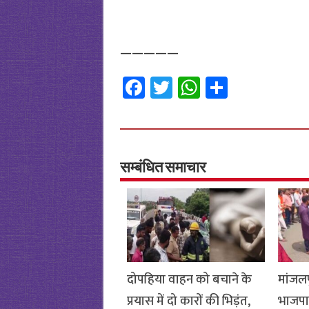
—————
Fa
T
W
S
ce
wi
h
h
b
tt
at
ar
o
er
sA
e
o
p
सम्बंधित समाचार
k
p
दोपहिया वाहन को बचाने के
मांजलप
प्रयास में दो कारों की भिड़ंत,
भाजपा