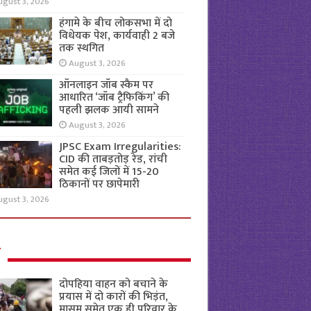
ugust 3, 2026
हंगामे के बीच लोकसभा में दो
विधेयक पेश, कार्यवाही 2 बजे
तक स्थगित
August 3, 2026
ऑनलाइन जॉब स्कैम पर
आधारित ‘जॉब ट्रैफिकिंग’ की
पहली झलक आयी सामने
August 3, 2026
JPSC Exam Irregularities:
CID की ताबड़तोड़ रेड, रांची
समेत कई जिलों में 15-20
ठिकानों पर छापेमारी
ugust 3, 2026
ल
दोपहिया वाहन को बचाने के
प्रयास में दो कारों की भिड़ंत,
मासूम समेत एक ही परिवार के