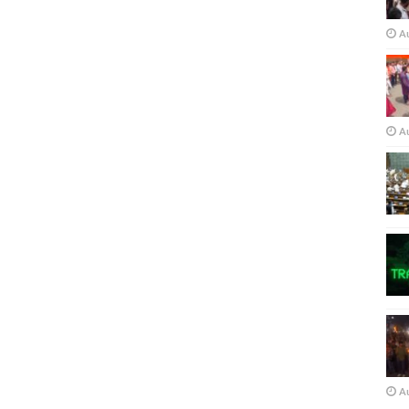
A
A
A