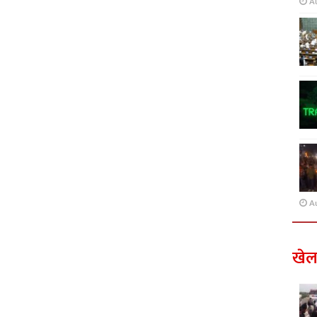
A
A
खे