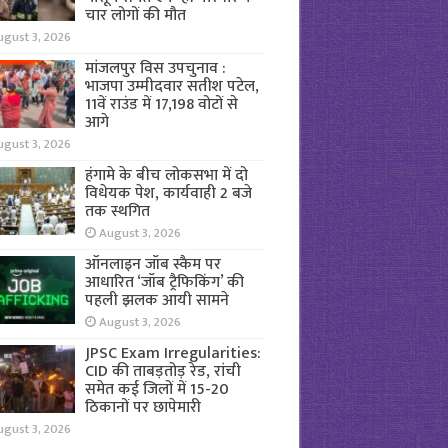
चार लोगों की मौत
ugust 3, 2026
मांजलपुर विस उपचुनाव :
भाजपा उम्मीदवार सतीश पटेल,
11वें राउंड में 17,198 वोटों से
आगे
ugust 3, 2026
हंगामे के बीच लोकसभा में दो
विधेयक पेश, कार्यवाही 2 बजे
तक स्थगित
August 3, 2026
ऑनलाइन जॉब स्कैम पर
आधारित ‘जॉब ट्रैफिकिंग’ की
पहली झलक आयी सामने
August 3, 2026
JPSC Exam Irregularities:
CID की ताबड़तोड़ रेड, रांची
समेत कई जिलों में 15-20
ठिकानों पर छापेमारी
ugust 3, 2026