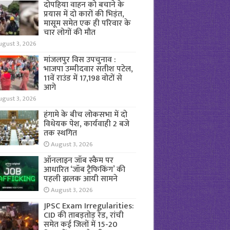
दोपहिया वाहन को बचाने के
प्रयास में दो कारों की भिड़ंत,
मासूम समेत एक ही परिवार के
चार लोगों की मौत
ugust 3, 2026
मांजलपुर विस उपचुनाव :
भाजपा उम्मीदवार सतीश पटेल,
11वें राउंड में 17,198 वोटों से
आगे
ugust 3, 2026
हंगामे के बीच लोकसभा में दो
विधेयक पेश, कार्यवाही 2 बजे
तक स्थगित
August 3, 2026
ऑनलाइन जॉब स्कैम पर
आधारित ‘जॉब ट्रैफिकिंग’ की
पहली झलक आयी सामने
August 3, 2026
JPSC Exam Irregularities:
CID की ताबड़तोड़ रेड, रांची
समेत कई जिलों में 15-20