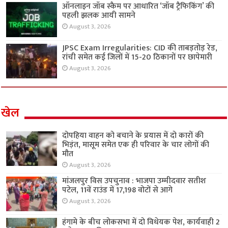
ऑनलाइन जॉब स्कैम पर आधारित ‘जॉब ट्रैफिकिंग’ की
पहली झलक आयी सामने
August 3, 2026
JPSC Exam Irregularities: CID की ताबड़तोड़ रेड,
रांची समेत कई जिलों में 15-20 ठिकानों पर छापेमारी
August 3, 2026
खेल
दोपहिया वाहन को बचाने के प्रयास में दो कारों की
भिड़ंत, मासूम समेत एक ही परिवार के चार लोगों की
मौत
August 3, 2026
मांजलपुर विस उपचुनाव : भाजपा उम्मीदवार सतीश
पटेल, 11वें राउंड में 17,198 वोटों से आगे
August 3, 2026
हंगामे के बीच लोकसभा में दो विधेयक पेश, कार्यवाही 2