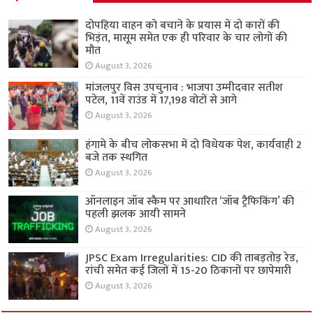
दोपहिया वाहन को बचाने के प्रयास में दो कारों की
भिड़ंत, मासूम समेत एक ही परिवार के चार लोगों की
मौत
August 3, 2026
मांजलपुर विस उपचुनाव : भाजपा उम्मीदवार सतीश
पटेल, 11वें राउंड में 17,198 वोटों से आगे
August 3, 2026
हंगामे के बीच लोकसभा में दो विधेयक पेश, कार्यवाही 2
बजे तक स्थगित
August 3, 2026
ऑनलाइन जॉब स्कैम पर आधारित ‘जॉब ट्रैफिकिंग’ की
पहली झलक आयी सामने
August 3, 2026
JPSC Exam Irregularities: CID की ताबड़तोड़ रेड,
रांची समेत कई जिलों में 15-20 ठिकानों पर छापेमारी
August 3, 2026