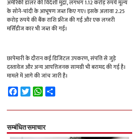
अमेरिकी डॉलर की विदेशी मुद्रा, लगभग 1.12 करोड़ रुपये मूल्य
के सोने-चांदी के आभूषण जब्त किए गए। इसके अलावा 2.25
करोड़ रुपये की बैंक राशि फ्रीज की गई और एक लग्जरी
मर्सिडीज कार भी जब्त की गई।
छापेमारी के दौरान कई डिजिटल उपकरण, संपत्ति से जुड़े
दस्तावेज और अन्य आपत्तिजनक सामग्री भी बरामद की गई है।
मामले में आगे की जांच जारी है।
Fa
T
W
S
ce
wi
h
h
b
tt
at
ar
o
er
sA
e
o
p
सम्बंधित समाचार