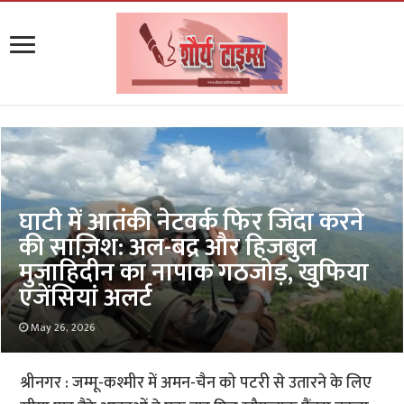
घाटी में आतंकी नेटवर्क फिर जिंदा करने
की साज़िश: अल-बद्र और हिजबुल
मुजाहिदीन का नापाक गठजोड़, खुफिया
एजेंसियां अलर्ट
May 26, 2026
श्रीनगर : जम्मू-कश्मीर में अमन-चैन को पटरी से उतारने के लिए