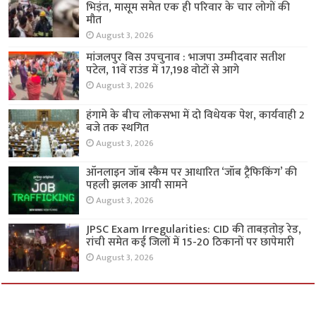
भिड़ंत, मासूम समेत एक ही परिवार के चार लोगों की
मौत
August 3, 2026
मांजलपुर विस उपचुनाव : भाजपा उम्मीदवार सतीश
पटेल, 11वें राउंड में 17,198 वोटों से आगे
August 3, 2026
हंगामे के बीच लोकसभा में दो विधेयक पेश, कार्यवाही 2
बजे तक स्थगित
August 3, 2026
ऑनलाइन जॉब स्कैम पर आधारित ‘जॉब ट्रैफिकिंग’ की
पहली झलक आयी सामने
August 3, 2026
JPSC Exam Irregularities: CID की ताबड़तोड़ रेड,
रांची समेत कई जिलों में 15-20 ठिकानों पर छापेमारी
August 3, 2026