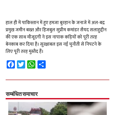
हाल ही में पाकिस्तान में हुए हमजा बुरहान के जनाजे में अल-बद्र
प्रमुख जमीन बख्त और हिजबुल सुप्रीम कमांडर सैयद सलाहुद्दीन
की एक साथ मौजूदगी ने इस नापाक कड़ियों को पूरी तरह
बेनकाब कर दिया है। सुरक्षाबल इस नई चुनौती से निपटने के
लिए पूरी तरह मुस्तैद हैं।
Fa
T
W
S
ce
wi
h
h
b
tt
at
ar
o
er
sA
e
o
p
सम्बंधित समाचार
k
p