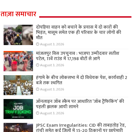
ताज़ा समाचार
दोपहिया वाहन को बचाने के प्रयास में दो कारों की
भिड़ंत, मासूम समेत एक ही परिवार के चार लोगों की
मौत
August 3, 2026
मांजलपुर विस उपचुनाव : भाजपा उम्मीदवार सतीश
पटेल, 11वें राउंड में 17,198 वोटों से आगे
August 3, 2026
हंगामे के बीच लोकसभा में दो विधेयक पेश, कार्यवाही 2
बजे तक स्थगित
August 3, 2026
ऑनलाइन जॉब स्कैम पर आधारित ‘जॉब ट्रैफिकिंग’ की
पहली झलक आयी सामने
August 3, 2026
JPSC Exam Irregularities: CID की ताबड़तोड़ रेड,
रांची समेत कई जिलों में 15-20 ठिकानों पर छापेमारी