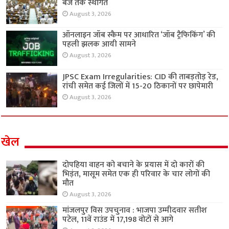
बजे तक स्थगित
August 3, 2026
ऑनलाइन जॉब स्कैम पर आधारित ‘जॉब ट्रैफिकिंग’ की
पहली झलक आयी सामने
August 3, 2026
JPSC Exam Irregularities: CID की ताबड़तोड़ रेड,
रांची समेत कई जिलों में 15-20 ठिकानों पर छापेमारी
August 3, 2026
खेल
दोपहिया वाहन को बचाने के प्रयास में दो कारों की
भिड़ंत, मासूम समेत एक ही परिवार के चार लोगों की
मौत
August 3, 2026
मांजलपुर विस उपचुनाव : भाजपा उम्मीदवार सतीश
पटेल, 11वें राउंड में 17,198 वोटों से आगे