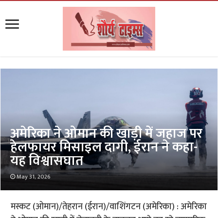
अमेरिका ने ओमान की खाड़ी में जहाज पर
हेलफायर मिसाइल दागी, ईरान ने कहा-
यह विश्वासघात
May 31, 2026
मस्कट (ओमान)/तेहरान (ईरान)/वाशिंगटन (अमेरिका) : अमेरिका